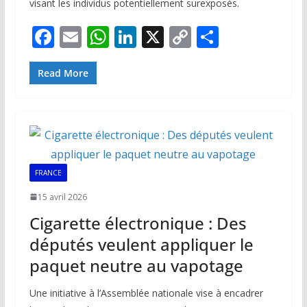
visant les individus potentiellement surexposés.
F
E
W
Li
X
C
P
ac
m
h
n
o
ar
e
ai
at
k
p
ta
Read More
b
l
s
e
y
g
o
A
dI
Li
er
o
p
n
n
k
p
k
FRANCE
15 avril 2026
Cigarette électronique : Des
députés veulent appliquer le
paquet neutre au vapotage
Une initiative à l’Assemblée nationale vise à encadrer