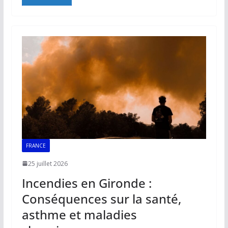
e
ai
at
k
p
ta
b
l
s
e
y
g
o
A
dI
Li
er
o
p
n
n
k
p
k
FRANCE
25 juillet 2026
Incendies en Gironde :
Conséquences sur la santé,
asthme et maladies