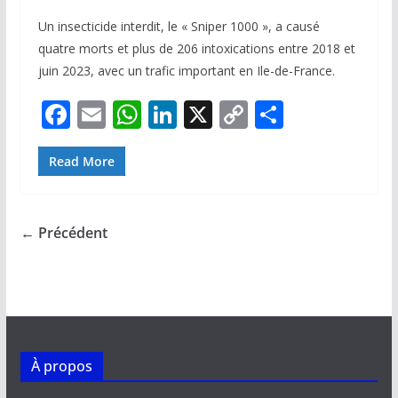
Un insecticide interdit, le « Sniper 1000 », a causé
quatre morts et plus de 206 intoxications entre 2018 et
juin 2023, avec un trafic important en Ile-de-France.
F
E
W
Li
X
C
P
ac
m
h
n
o
ar
e
ai
at
k
p
ta
Read More
b
l
s
e
y
g
o
A
dI
Li
er
← Précédent
o
p
n
n
k
p
k
À propos