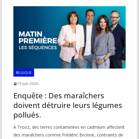
o
A
dI
Li
er
o
p
n
n
k
p
k
BELGIQUE
19 juin 2026
Enquête : Des maraîchers
doivent détruire leurs légumes
pollués.
À Trooz, des terres contaminées en cadmium affectent
des maraîchers comme Frédéric Bronne, contraints de