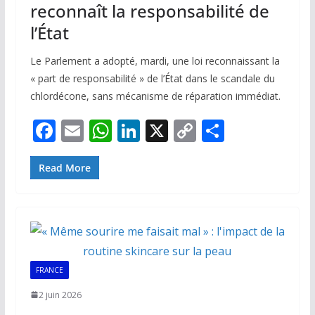
reconnaît la responsabilité de
l’État
Le Parlement a adopté, mardi, une loi reconnaissant la
« part de responsabilité » de l’État dans le scandale du
chlordécone, sans mécanisme de réparation immédiat.
F
E
W
Li
X
C
P
ac
m
h
n
o
ar
e
ai
at
k
p
ta
Read More
b
l
s
e
y
g
o
A
dI
Li
er
o
p
n
n
k
p
k
FRANCE
2 juin 2026