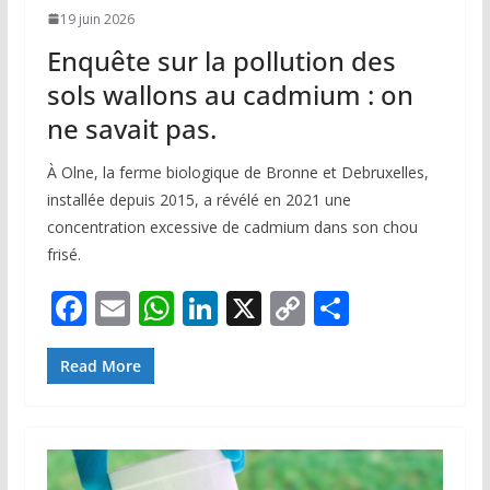
19 juin 2026
Enquête sur la pollution des
sols wallons au cadmium : on
ne savait pas.
À Olne, la ferme biologique de Bronne et Debruxelles,
installée depuis 2015, a révélé en 2021 une
concentration excessive de cadmium dans son chou
frisé.
F
E
W
Li
X
C
P
ac
m
h
n
o
ar
e
ai
at
k
p
ta
Read More
b
l
s
e
y
g
o
A
dI
Li
er
o
p
n
n