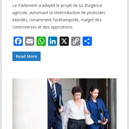
Le Parlement a adopté le projet de loi d’urgence
agricole, autorisant la réintroduction de pesticides
interdits, notamment l’acétamipride, malgré des
controverses et des oppositions.
F
E
W
Li
X
C
P
ac
m
h
n
o
ar
e
ai
at
k
p
ta
Read More
b
l
s
e
y
g
o
A
dI
Li
er
o
p
n
n
k
p
k