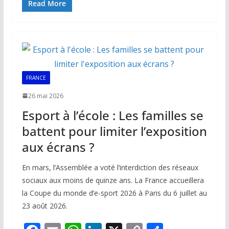
e
ai
at
k
p
ta
Read More
b
l
s
e
y
g
o
A
dI
Li
er
o
p
n
n
k
p
k
FRANCE
26 mai 2026
Esport à l’école : Les familles se
battent pour limiter l’exposition
aux écrans ?
En mars, l’Assemblée a voté l’interdiction des réseaux
sociaux aux moins de quinze ans. La France accueillera
la Coupe du monde d’e-sport 2026 à Paris du 6 juillet au
23 août 2026.