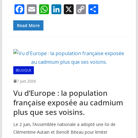
F
E
W
Li
X
C
P
ac
m
h
n
o
ar
e
ai
at
k
p
ta
Read More
b
l
s
e
y
g
o
A
dI
Li
er
o
p
n
n
k
p
k
BELGIQUE
7 juin 2026
Vu d’Europe : la population
française exposée au cadmium
plus que ses voisins.
Le 2 juin, l’Assemblée nationale a adopté une loi de
Clémentine Autain et Benoît Biteau pour limiter