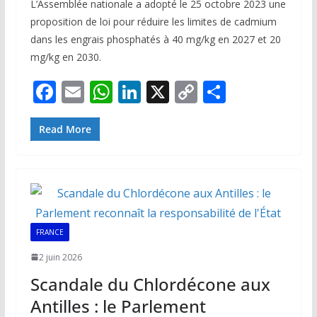
L’Assemblée nationale a adopté le 25 octobre 2023 une
proposition de loi pour réduire les limites de cadmium
dans les engrais phosphatés à 40 mg/kg en 2027 et 20
mg/kg en 2030.
F
E
W
Li
X
C
P
ac
m
h
n
o
ar
e
ai
at
k
p
ta
Read More
b
l
s
e
y
g
o
A
dI
Li
er
o
p
n
n
k
p
k
FRANCE
2 juin 2026
Scandale du Chlordécone aux
Antilles : le Parlement