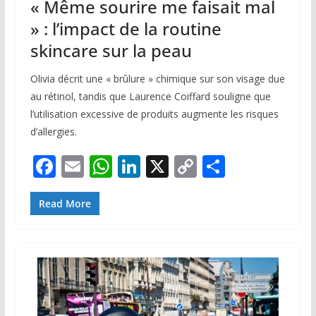
« Même sourire me faisait mal
» : l’impact de la routine
skincare sur la peau
Olivia décrit une « brûlure » chimique sur son visage due
au rétinol, tandis que Laurence Coiffard souligne que
l’utilisation excessive de produits augmente les risques
d’allergies.
F
E
W
Li
X
C
P
ac
m
h
n
o
ar
e
ai
at
k
p
ta
Read More
b
l
s
e
y
g
o
A
dI
Li
er
o
p
n
n
k
p
k