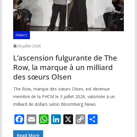
FRANCE
26 juillet 2026
L’ascension fulgurante de The
Row, la marque à un milliard
des sœurs Olsen
The Row, marque des sœurs Olsen, est devenue
membre de la FHCM le 3 juillet 2026, valorisée à un
milliard de dollars selon Bloomberg News.
F
E
W
Li
X
C
P
ac
m
h
n
o
ar
Read More