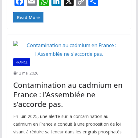
F
E
W
Li
X
C
P
ac
m
h
n
o
ar
e
ai
at
k
p
ta
Read More
b
l
s
e
y
g
o
A
dI
Li
er
o
p
n
n
k
p
k
FRANCE
12 mai 2026
Contamination au cadmium en
France : l’Assemblée ne
s’accorde pas.
En juin 2025, une alerte sur la contamination au
cadmium en France a conduit à une proposition de loi
visant à réduire sa teneur dans les engrais phosphatés.