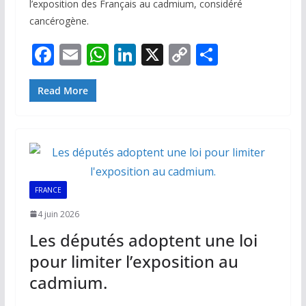
l’exposition des Français au cadmium, considéré
cancérogène.
F
E
W
Li
X
C
P
ac
m
h
n
o
ar
e
ai
at
k
p
ta
Read More
b
l
s
e
y
g
o
A
dI
Li
er
o
p
n
n
k
p
k
FRANCE
4 juin 2026
Les députés adoptent une loi
pour limiter l’exposition au
cadmium.