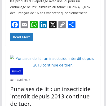
les produits du vapotage avec une loi pour un
emballage neutre, similaire au tabac. En 2024, 5,8 %
des Français de 16 ans vapotent quotidiennement.
F
E
W
Li
X
C
P
ac
m
h
n
o
ar
e
ai
at
k
p
ta
Read More
b
l
s
e
y
g
o
A
dI
Li
er
o
p
n
n
k
p
k
FRANCE
13 avril 2026
Punaises de lit : un insecticide
interdit depuis 2013 continue
de tuer.