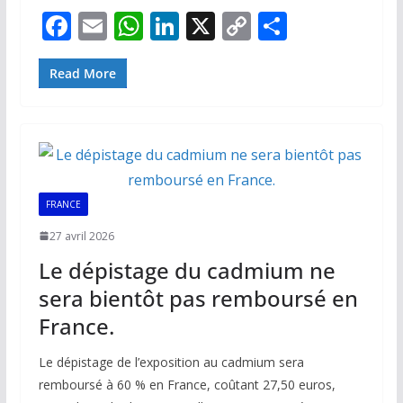
F
E
W
Li
X
C
P
ac
m
h
n
o
ar
e
ai
at
k
p
ta
Read More
b
l
s
e
y
g
o
A
dI
Li
er
o
p
n
n
k
p
k
FRANCE
27 avril 2026
Le dépistage du cadmium ne
sera bientôt pas remboursé en
France.
Le dépistage de l’exposition au cadmium sera
remboursé à 60 % en France, coûtant 27,50 euros,