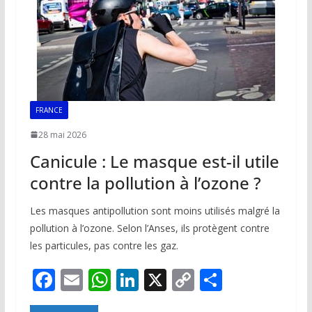
FRANCE
28 mai 2026
Canicule : Le masque est-il utile
contre la pollution à l’ozone ?
Les masques antipollution sont moins utilisés malgré la
pollution à l’ozone. Selon l’Anses, ils protègent contre
les particules, pas contre les gaz.
F
E
W
Li
X
C
P
ac
m
h
n
o
ar