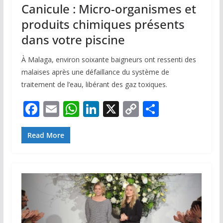
Canicule : Micro-organismes et
produits chimiques présents
dans votre piscine
À Malaga, environ soixante baigneurs ont ressenti des
malaises après une défaillance du système de
traitement de l’eau, libérant des gaz toxiques.
F
E
W
Li
X
C
P
ac
m
h
n
o
ar
e
ai
at
k
p
ta
Read More
b
l
s
e
y
g
o
A
dI
Li
er
o
p
n
n
k
p
k