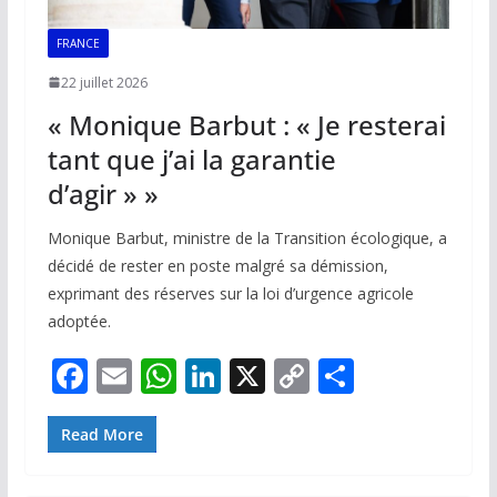
FRANCE
22 juillet 2026
« Monique Barbut : « Je resterai
tant que j’ai la garantie
d’agir » »
Monique Barbut, ministre de la Transition écologique, a
décidé de rester en poste malgré sa démission,
exprimant des réserves sur la loi d’urgence agricole
adoptée.
F
E
W
Li
X
C
P
ac
m
h
n
o
ar
e
ai
at
k
p
ta
Read More
b
l
s
e
y
g