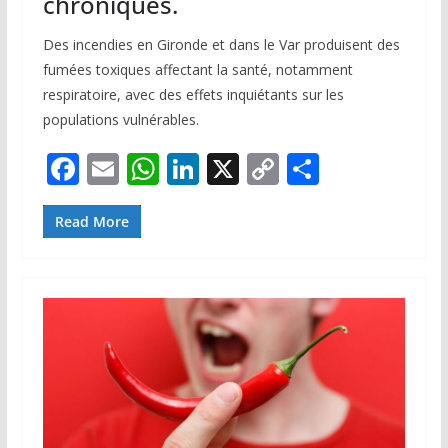
chroniques.
Des incendies en Gironde et dans le Var produisent des
fumées toxiques affectant la santé, notamment
respiratoire, avec des effets inquiétants sur les
populations vulnérables.
F
E
W
Li
X
C
P
ac
m
h
n
o
ar
e
ai
at
k
p
ta
Read More
b
l
s
e
y
g
o
A
dI
Li
er
o
p
n
n
k
p
k