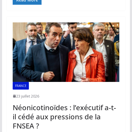
e
ai
at
k
p
ta
b
l
s
e
y
g
o
A
dI
Li
er
o
p
n
n
k
p
k
FRANCE
23 juillet 2026
Néonicotinoïdes : l’exécutif a-t-
il cédé aux pressions de la
FNSEA ?