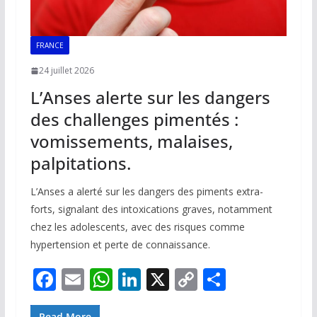
FRANCE
24 juillet 2026
L’Anses alerte sur les dangers
des challenges pimentés :
vomissements, malaises,
palpitations.
L’Anses a alerté sur les dangers des piments extra-
forts, signalant des intoxications graves, notamment
chez les adolescents, avec des risques comme
hypertension et perte de connaissance.
F
E
W
Li
X
C
P
ac
m
h
n
o
ar
Read More