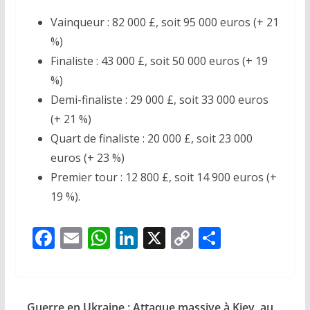
Vainqueur : 82 000 £, soit 95 000 euros (+ 21
%)
Finaliste : 43 000 £, soit 50 000 euros (+ 19
%)
Demi-finaliste : 29 000 £, soit 33 000 euros
(+ 21 %)
Quart de finaliste : 20 000 £, soit 23 000
euros (+ 23 %)
Premier tour : 12 800 £, soit 14 900 euros (+
19 %).
F
E
W
Li
X
C
P
ac
m
h
n
o
ar
e
ai
at
k
p
ta
b
l
s
e
y
g
Guerre en Ukraine : Attaque massive à Kiev, au