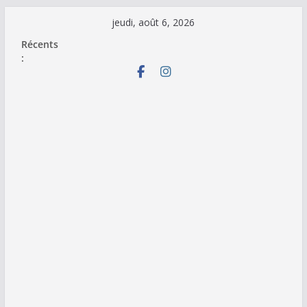
Passer
jeudi, août 6, 2026
au
Récents
contenu
: