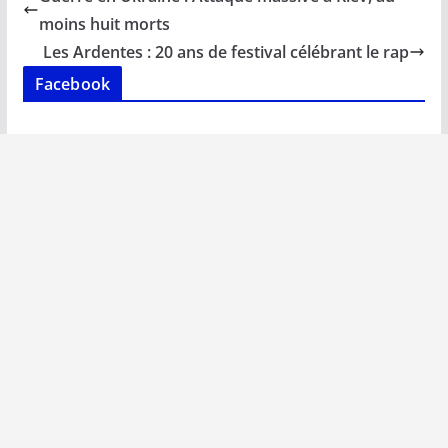
o
A
dI
Li
er
moins huit morts
o
p
n
n
Les Ardentes : 20 ans de festival célébrant le rap
k
p
k
Facebook