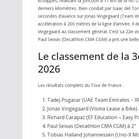
échappés, réalisant la jonction à 11 km de la fin. 
derniers kilomètres. Bien conduit par Isaac del Tor
secondes d’avance sur Jonas Vingegaard (Team Vis
accélération à 200 mètres de la ligne d’arrivée. I
Vingegaard au classement général. C’est sa 22e vic
Paul Seixas (Decathlon CMA CGM) a pris une belle 
Le classement de la 
2026
Les résultats complets du Tour de France :
Tadej Pogacar (UAE Team Emirates – XR
Jonas Vingegaard (Visma Lease a Bike) 
Richard Carapaz (EF Education – Easy Po
Paul Seixas (Decathlon CMA CGM) à 2″
Tobias Halland Johannessen (Uno-X Mobi