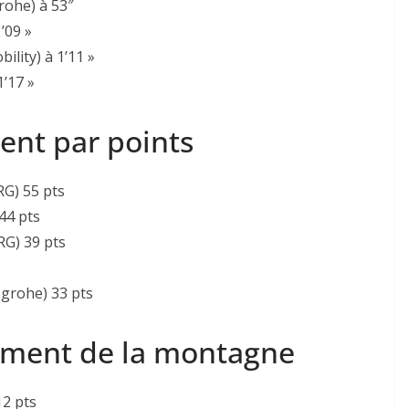
rohe) à 53″
’09 »
lity) à 1’11 »
1’17 »
ment par points
G) 55 pts
44 pts
RG) 39 pts
grohe) 33 pts
sement de la montagne
12 pts