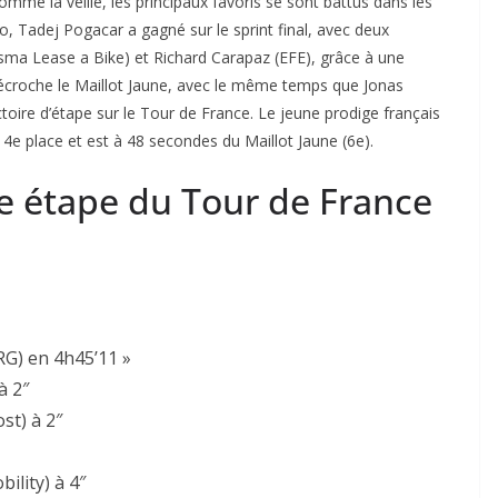
Comme la veille, les principaux favoris se sont battus dans les
o, Tadej Pogacar a gagné sur le sprint final, avec deux
ma Lease a Bike) et Richard Carapaz (EFE), grâce à une
l décroche le Maillot Jaune, avec le même temps que Jonas
toire d’étape sur le Tour de France. Le jeune prodige français
4e place et est à 48 secondes du Maillot Jaune (6e).
3e étape du Tour de France
G) en 4h45’11 »
à 2″
st) à 2″
lity) à 4″