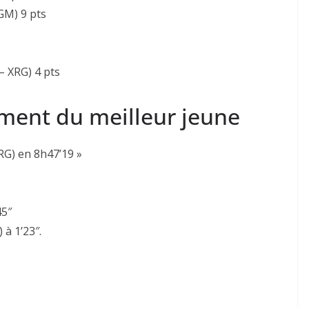
M) 9 pts
 XRG) 4 pts
ement du meilleur jeune
RG) en 8h47’19 »
45″
 à 1’23″.