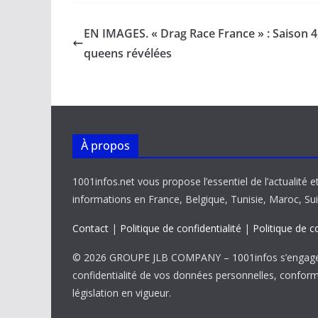
e
ai
at
k
p
ta
b
l
s
e
y
g
EN IMAGES. « Drag Race France » : Saison 4,
o
A
dI
Li
er
queens révélées
o
p
n
n
k
p
k
À propos
1001infos.net vous propose l’essentiel de l’actualité e
informations en France, Belgique, Tunisie, Maroc, Sui
Contact
|
Politique de confidentialité
|
Politique de c
© 2026 GROUPE JLB COMPANY – 1001infos s’engage 
confidentialité de vos données personnelles, confor
législation en vigueur.