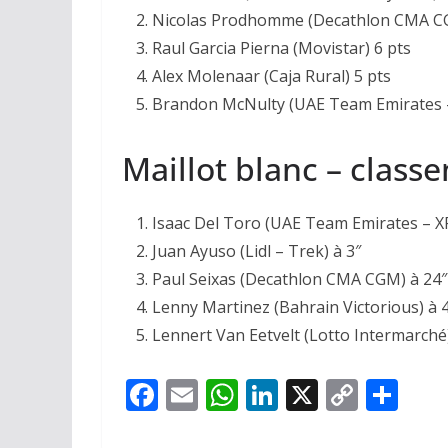
Nicolas Prodhomme (Decathlon CMA CG
Raul Garcia Pierna (Movistar) 6 pts
Alex Molenaar (Caja Rural) 5 pts
Brandon McNulty (UAE Team Emirates –
Maillot blanc – class
Isaac Del Toro (UAE Team Emirates – X
Juan Ayuso (Lidl – Trek) à 3″
Paul Seixas (Decathlon CMA CGM) à 24″
Lenny Martinez (Bahrain Victorious) à 
Lennert Van Eetvelt (Lotto Intermarché)
F
E
W
Li
X
C
P
ac
m
h
n
o
ar