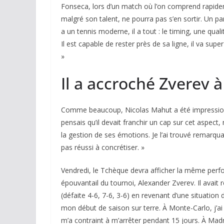
Fonseca, lors d’un match où l’on comprend rapide
malgré son talent, ne pourra pas s’en sortir. Un 
a un tennis moderne, il a tout : le timing, une qua
Il est capable de rester près de sa ligne, il va super 
»
Il a accroché Zverev 
Comme beaucoup, Nicolas Mahut a été impressionn
pensais qu’il devait franchir un cap sur cet aspect
la gestion de ses émotions. Je l’ai trouvé remarquab
pas réussi à concrétiser. »
Vendredi, le Tchèque devra afficher la même perfo
épouvantail du tournoi, Alexander Zverev. Il avait 
(défaite 4-6, 7-6, 3-6) en revenant d’une situation 
mon début de saison sur terre. À Monte-Carlo, j’ai eu
m’a contraint à m’arrêter pendant 15 jours. À Madr