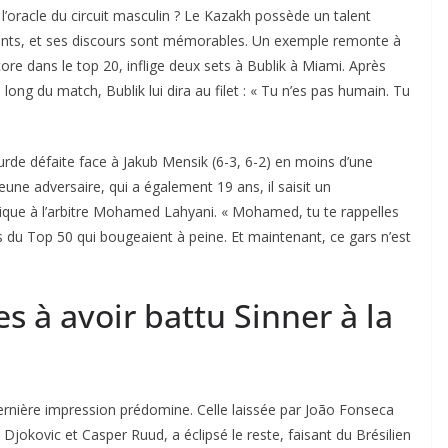
l’oracle du circuit masculin ? Le Kazakh possède un talent
gents, et ses discours sont mémorables. Un exemple remonte à
ore dans le top 20, inflige deux sets à Bublik à Miami. Après
u long du match, Bublik lui dira au filet : « Tu n’es pas humain. Tu
ourde défaite face à Jakub Mensik (6-3, 6-2) en moins d’une
une adversaire, qui a également 19 ans, il saisit un
que à l’arbitre Mohamed Lahyani. « Mohamed, tu te rappelles
ecs du Top 50 qui bougeaient à peine. Et maintenant, ce gars n’est
es à avoir battu Sinner à la
dernière impression prédomine. Celle laissée par João Fonseca
 Djokovic et Casper Ruud, a éclipsé le reste, faisant du Brésilien