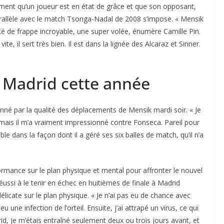
ment qu’un joueur est en état de grâce et que son opposant,
parallèle avec le match Tsonga-Nadal de 2008 s’impose. « Mensik
lité de frappe incroyable, une super volée, énumère Camille Pin.
vite, il sert très bien. Il est dans la lignée des Alcaraz et Sinner.
à Madrid cette année
é par la qualité des déplacements de Mensik mardi soir. « Je
, mais il m’a vraiment impressionné contre Fonseca. Pareil pour
le dans la façon dont il a géré ses six balles de match, qu’il n’a
rmance sur le plan physique et mental pour affronter le nouvel
réussi à le tenir en échec en huitièmes de finale à Madrid
délicate sur le plan physique. « Je n’ai pas eu de chance avec
 une infection de l’orteil. Ensuite, j’ai attrapé un virus, ce qui
id, je m’étais entraîné seulement deux ou trois jours avant, et