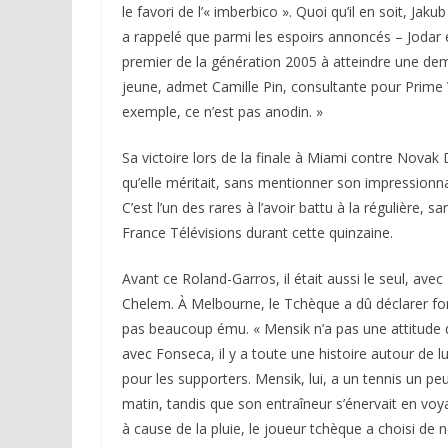
le favori de l’« imberbico ». Quoi qu’il en soit, J
a rappelé que parmi les espoirs annoncés – Jodar éta
premier de la génération 2005 à atteindre une demi
jeune, admet Camille Pin, consultante pour Prime
exemple, ce n’est pas anodin. »
Sa victoire lors de la finale à Miami contre Novak 
qu’elle méritait, sans mentionner son impressionna
C’est l’un des rares à l’avoir battu à la régulière
France Télévisions durant cette quinzaine.
Avant ce Roland-Garros, il était aussi le seul, av
Chelem. À Melbourne, le Tchèque a dû déclarer forf
pas beaucoup ému. « Mensik n’a pas une attitude de 
avec Fonseca, il y a toute une histoire autour de l
pour les supporters. Mensik, lui, a un tennis un pe
matin, tandis que son entraîneur s’énervait en voya
à cause de la pluie, le joueur tchèque a choisi de n