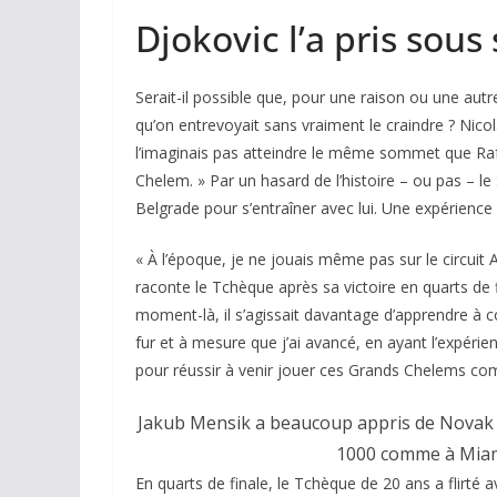
Djokovic l’a pris sous
Serait-il possible que, pour une raison ou une autr
qu’on entrevoyait sans vraiment le craindre ? Nic
l’imaginais pas atteindre le même sommet que Rafa
Chelem. » Par un hasard de l’histoire – ou pas – le 
Belgrade pour s’entraîner avec lui. Une expérience
« À l’époque, je ne jouais même pas sur le circuit AT
raconte le Tchèque après sa victoire en quarts de 
moment-là, il s’agissait davantage d’apprendre à c
fur et à mesure que j’ai avancé, en ayant l’expér
pour réussir à venir jouer ces Grands Chelems com
Jakub Mensik a beaucoup appris de Novak D
1000 comme à Mia
En quarts de finale, le Tchèque de 20 ans a flirté 