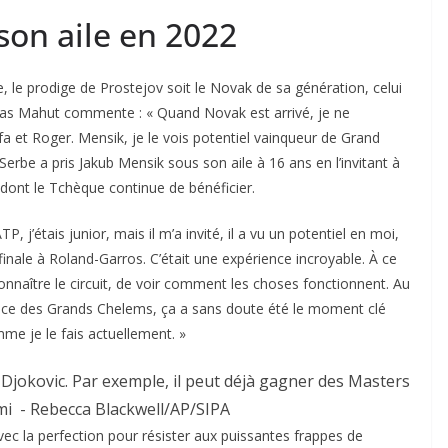
 son aile en 2022
e, le prodige de Prostejov soit le Novak de sa génération, celui
olas Mahut commente : « Quand Novak est arrivé, je ne
 et Roger. Mensik, je le vois potentiel vainqueur de Grand
Serbe a pris Jakub Mensik sous son aile à 16 ans en l’invitant à
 dont le Tchèque continue de bénéficier.
P, j’étais junior, mais il m’a invité, il a vu un potentiel en moi,
finale à Roland-Garros. C’était une expérience incroyable. À ce
onnaître le circuit, de voir comment les choses fonctionnent. Au
ience des Grands Chelems, ça a sans doute été le moment clé
me je le fais actuellement. »
jokovic. Par exemple, il peut déjà gagner des Masters
mi
- Rebecca Blackwell/AP/SIPA
avec la perfection pour résister aux puissantes frappes de