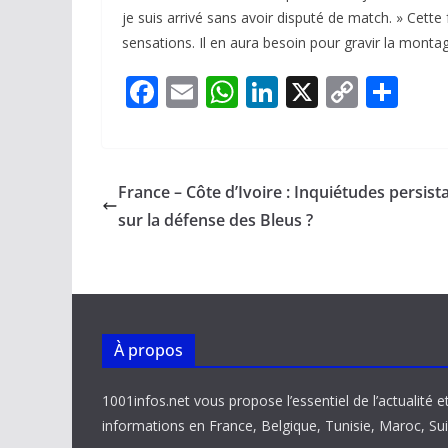
je suis arrivé sans avoir disputé de match. » Cette
sensations. Il en aura besoin pour gravir la montag
F
E
W
Li
X
C
P
ac
m
h
n
o
ar
e
ai
at
k
p
ta
b
l
s
e
y
g
France – Côte d’Ivoire : Inquiétudes persist
o
A
dI
Li
er
sur la défense des Bleus ?
o
p
n
n
k
p
k
À propos
1001infos.net vous propose l’essentiel de l’actualité e
informations en France, Belgique, Tunisie, Maroc, Sui