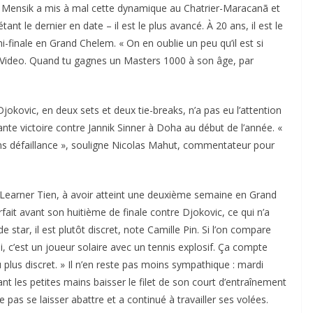
akub Mensik a mis à mal cette dynamique au Chatrier-Maracanã et
nt le dernier en date – il est le plus avancé. À 20 ans, il est le
-finale en Grand Chelem. « On en oublie un peu qu’il est si
 Video. Quand tu gagnes un Masters 1000 à son âge, par
Djokovic, en deux sets et deux tie-breaks, n’a pas eu l’attention
nte victoire contre Jannik Sinner à Doha au début de l’année. «
, sans défaillance », souligne Nicolas Mahut, commentateur pour
ec Learner Tien, à avoir atteint une deuxième semaine en Grand
ait avant son huitième de finale contre Djokovic, ce qui n’a
star, il est plutôt discret, note Camille Pin. Si l’on compare
ui, c’est un joueur solaire avec un tennis explosif. Ça compte
u plus discret. » Il n’en reste pas moins sympathique : mardi
nt les petites mains baisser le filet de son court d’entraînement
e pas se laisser abattre et a continué à travailler ses volées.