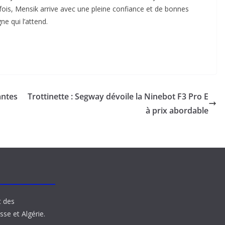
 fois, Mensik arrive avec une pleine confiance et de bonnes
ne qui l’attend.
antes
Trottinette : Segway dévoile la Ninebot F3 Pro E
à prix abordable
t des
sse et Algérie.