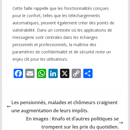
Cette faille rappelle que les fonctionnalités conçues
pour le confort, telles que les téléchargements
automatiques, peuvent également créer des points de
vulnérabilité. Dans un contexte où les applications de
messagerie sont centrales dans les échanges
personnels et professionnels, la maîtrise des
paramètres de confidentialité et de sécurité reste un
enjeu clé pour les utilisateurs.
F
E
W
Li
X
C
P
ac
m
h
n
o
ar
e
ai
at
k
p
ta
b
l
s
e
y
g
Les pensionnés, malades et chômeurs craignent
o
A
dI
Li
er
une augmentation de leurs impôts.
o
p
n
n
En images : Knafo et d’autres politiques se
k
p
k
trompent sur les prix du quotidien.