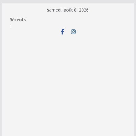
Passer
samedi, août 8, 2026
au
Récents
contenu
: