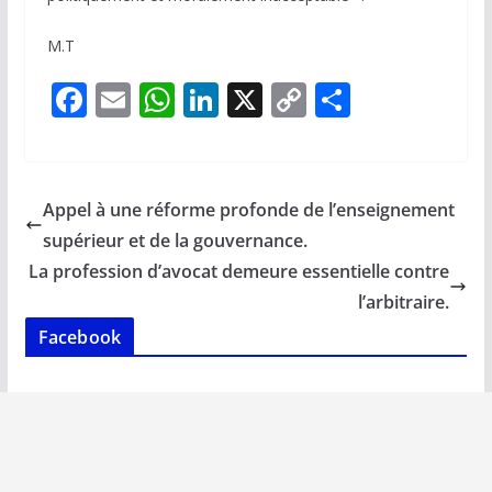
M.T
F
E
W
Li
X
C
P
ac
m
h
n
o
ar
e
ai
at
k
p
ta
b
l
s
e
y
g
Appel à une réforme profonde de l’enseignement
o
A
dI
Li
er
supérieur et de la gouvernance.
o
p
n
n
La profession d’avocat demeure essentielle contre
k
p
k
l’arbitraire.
Facebook