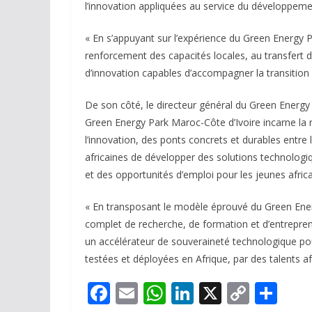
l’innovation appliquées au service du développeme
« En s’appuyant sur l’expérience du Green Energy 
renforcement des capacités locales, au transfert 
d’innovation capables d’accompagner la transition é
De son côté, le directeur général du Green Energ
Green Energy Park Maroc-Côte d’Ivoire incarne la ra
l’innovation, des ponts concrets et durables entr
africaines de développer des solutions technologiq
et des opportunités d’emploi pour les jeunes africa
« En transposant le modèle éprouvé du Green Ene
complet de recherche, de formation et d’entrepreneu
un accélérateur de souveraineté technologique pour
testées et déployées en Afrique, par des talents afr
F
E
W
Li
X
C
P