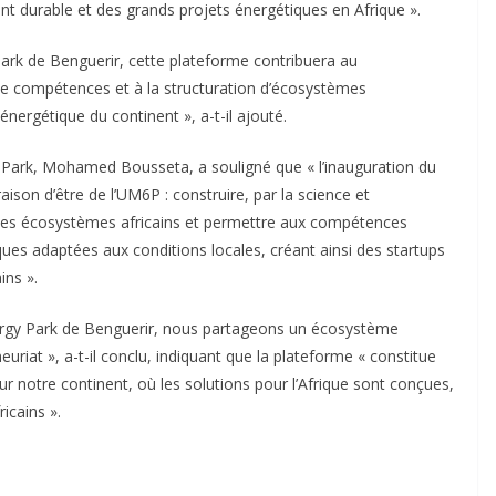
nt durable et des grands projets énergétiques en Afrique ».
Park de Benguerir, cette plateforme contribuera au
de compétences et à la structuration d’écosystèmes
nergétique du continent », a-t-il ajouté.
y Park, Mohamed Bousseta, a souligné que « l’inauguration du
ison d’être de l’UM6P : construire, par la science et
e les écosystèmes africains et permettre aux compétences
ues adaptées aux conditions locales, créant ainsi des startups
ins ».
rgy Park de Benguerir, nous partageons un écosystème
riat », a-t-il conclu, indiquant que la plateforme « constitue
 notre continent, où les solutions pour l’Afrique sont conçues,
icains ».