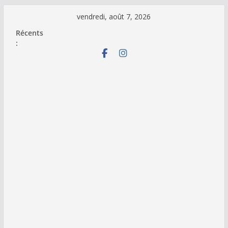
Passer
vendredi, août 7, 2026
au
Récents
contenu
: