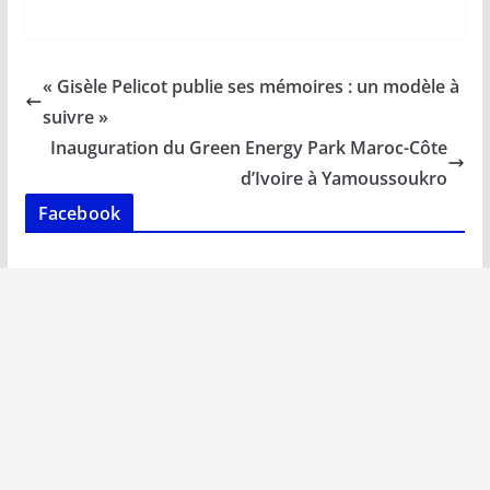
ac
m
h
n
o
ar
e
ai
at
k
p
ta
b
l
s
e
y
g
« Gisèle Pelicot publie ses mémoires : un modèle à
o
A
dI
Li
er
suivre »
o
p
n
n
Inauguration du Green Energy Park Maroc-Côte
k
p
k
d’Ivoire à Yamoussoukro
Facebook