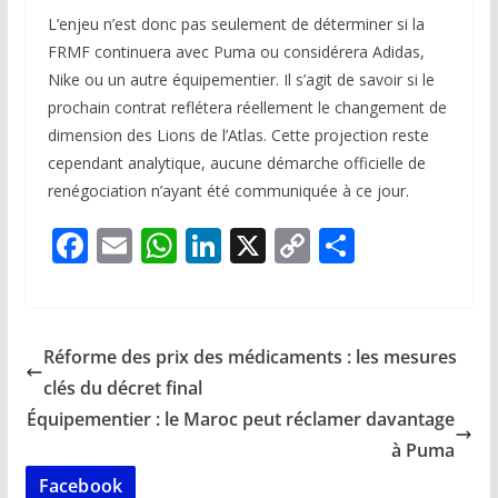
L’enjeu n’est donc pas seulement de déterminer si la
FRMF continuera avec Puma ou considérera Adidas,
Nike ou un autre équipementier. Il s’agit de savoir si le
prochain contrat reflétera réellement le changement de
dimension des Lions de l’Atlas. Cette projection reste
cependant analytique, aucune démarche officielle de
renégociation n’ayant été communiquée à ce jour.
F
E
W
Li
X
C
P
ac
m
h
n
o
ar
e
ai
at
k
p
ta
b
l
s
e
y
g
Réforme des prix des médicaments : les mesures
o
A
dI
Li
er
clés du décret final
o
p
n
n
Équipementier : le Maroc peut réclamer davantage
k
p
k
à Puma
Facebook