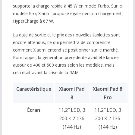
supporte la charge rapide à 45 W en mode Turbo. Sur le
modèle Pro, Xiaomi propose également un chargement
HyperCharge à 67 W.
La date de sortie et le prix des nouvelles tablettes sont
encore attendus, ce qui permettra de comprendre
comment Xiaomi entend se positionner sur le marché.
Pour rappel, la génération précédente avait été lancée
autour de 400 et 500 euros selon les modèles, mais
cela était avant la crise de la RAM.
Caractéristique
Xiaomi Pad
Xiaomi Pad 8
i
8
Pro
Écran
11,2″ LCD, 3
11,2″ LCD, 3
1
200 × 2 136
200 × 2 136
3
(144 Hz)
(144 Hz)