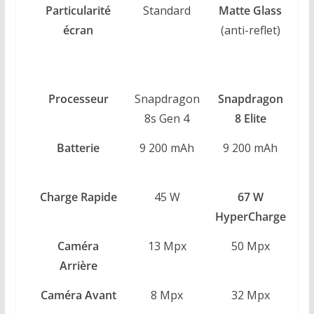
Particularité
Standard
Matte Glass
écran
(anti-reflet)
Re
a
Processeur
Snapdragon
Snapdragon
8s Gen 4
8 Elite
Batterie
9 200 mAh
9 200 mAh
~
(
Charge Rapide
45 W
67 W
HyperCharge
Caméra
13 Mpx
50 Mpx
Arrière
Caméra Avant
8 Mpx
32 Mpx