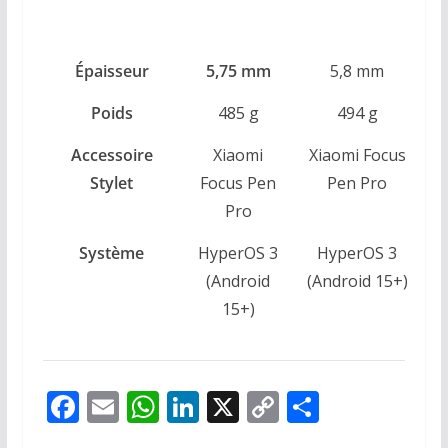
Épaisseur
5,75 mm
5,8 mm
Poids
485 g
494 g
Accessoire
Xiaomi
Xiaomi Focus
Stylet
Focus Pen
Pen Pro
P
Pro
Système
HyperOS 3
HyperOS 3
i
(Android
(Android 15+)
15+)
F
E
W
Li
X
C
P
ac
m
h
n
o
ar