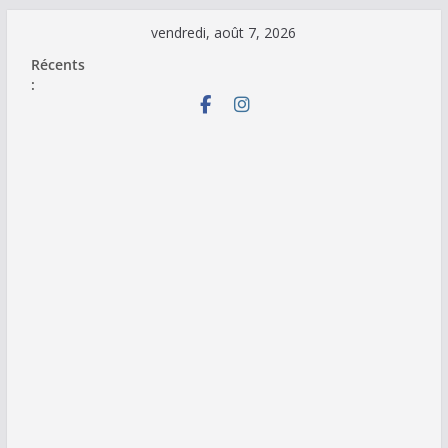
Passer
vendredi, août 7, 2026
au
Récents
contenu
: