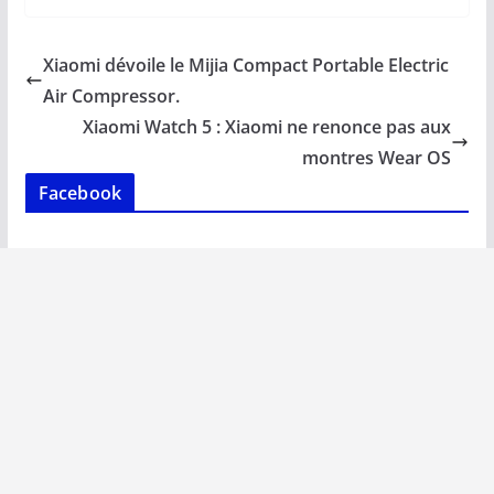
e
ai
at
k
p
ta
b
l
s
e
y
g
Xiaomi dévoile le Mijia Compact Portable Electric
o
A
dI
Li
er
Air Compressor.
o
p
n
n
Xiaomi Watch 5 : Xiaomi ne renonce pas aux
k
p
k
montres Wear OS
Facebook