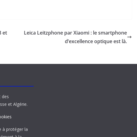
8 et
Leica Leitzphone par Xiaomi : le smartphone
d’excellence optique est là.
t des
sse et Algérie.
ookies
à protéger la
mément à la