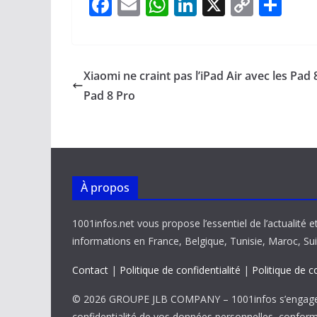
F
E
W
Li
X
C
P
ac
m
h
n
o
ar
e
ai
at
k
p
ta
b
l
s
e
y
g
Xiaomi ne craint pas l’iPad Air avec les Pad 
o
A
dI
Li
er
Pad 8 Pro
o
p
n
n
k
p
k
À propos
1001infos.net vous propose l’essentiel de l’actualité e
informations en France, Belgique, Tunisie, Maroc, Sui
Contact
|
Politique de confidentialité
|
Politique de c
© 2026 GROUPE JLB COMPANY – 1001infos s’engage 
confidentialité de vos données personnelles, confor