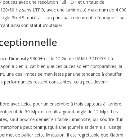
 pouces avec une résolution Full HD+ et un taux de
f à 120/60 Hz sans LTPO, avec une luminosité maximum de 4 000
ogle Pixel 9, qui était son principal concurrent à l’époque. Il se
nt ainsi son statut d’outsider.
ceptionnelle
e puce Dimensity 9300+ et de 12 Go de RAM LPDDR5X. Là
pdragon 8 Gen 3, car bien que ces puces soient comparables, la
t, une des limites se manifeste par une tendance à chauffer
 les performances restent constantes, cela peut devenir
boré avec Leica pour un ensemble à trois capteurs à l’arrière,
éobjectif de 50 Mpx et un ultra grand angle de 12 Mpx. Les
es, sauf pour ce dernier en faible luminosité, qui souffre d’un
artphone peut tenir jusqu’à une journée et demie si l’usage
rmet de pallier cette limitation. Il est regrettable que Xiaomi