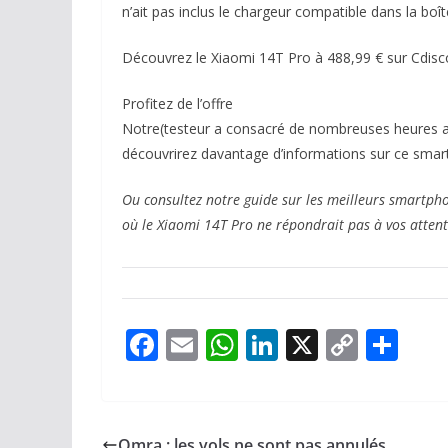
n’ait pas inclus le chargeur compatible dans la boîte,
Découvrez le Xiaomi 14T Pro à 488,99 € sur Cdisc
Profitez de l’offre
Notre(testeur a consacré de nombreuses heures a
découvrirez davantage d’informations sur ce sm
Ou consultez notre guide sur les meilleurs smartpho
où le Xiaomi 14T Pro ne répondrait pas à vos attent
F
E
W
Li
X
C
P
ac
m
h
n
o
ar
e
ai
at
k
p
ta
b
l
s
e
y
g
Omra : les vols ne sont pas annulés.