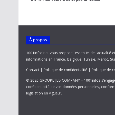
o
A
dI
Li
er
o
p
n
n
k
p
k
À propos
1001infos.net vous propose l’essentiel de l’actualité e
informations en France, Belgique, Tunisie, Maroc, Sui
Contact
|
Politique de confidentialité
|
Politique de c
© 2026 GROUPE JLB COMPANY – 1001infos s’engage 
confidentialité de vos données personnelles, confor
législation en vigueur.