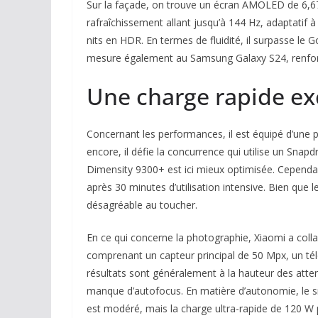
Sur la façade, on trouve un écran AMOLED de 6,67
rafraîchissement allant jusqu’à 144 Hz, adaptati
nits en HDR. En termes de fluidité, il surpasse le Go
mesure également au Samsung Galaxy S24, renforça
Une charge rapide ex
Concernant les performances, il est équipé d’un
encore, il défie la concurrence qui utilise un Sna
Dimensity 9300+ est ici mieux optimisée. Cependan
après 30 minutes d’utilisation intensive. Bien que
désagréable au toucher.
En ce qui concerne la photographie, Xiaomi a colla
comprenant un capteur principal de 50 Mpx, un tél
résultats sont généralement à la hauteur des attent
manque d’autofocus. En matière d’autonomie, le sm
est modéré, mais la charge ultra-rapide de 120 W pe