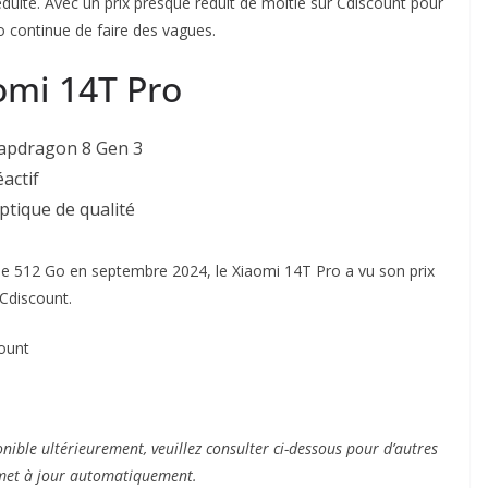
éduite. Avec un prix presque réduit de moitié sur Cdiscount pour
 continue de faire des vagues.
omi 14T Pro
napdragon 8 Gen 3
actif
tique de qualité
 de 512 Go en septembre 2024, le Xiaomi 14T Pro a vu son prix
 Cdiscount.
ount
ponible ultérieurement, veuillez consulter ci-dessous pour d’autres
 met à jour automatiquement.