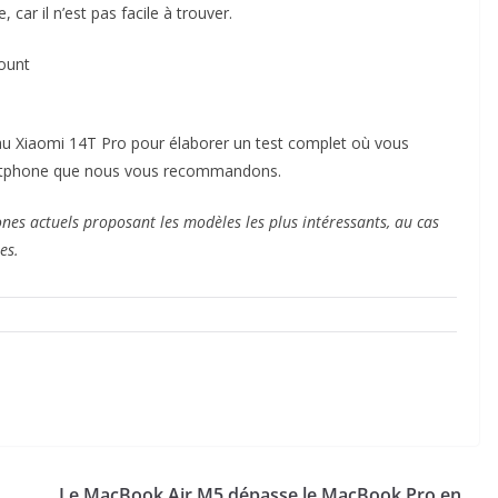
 car il n’est pas facile à trouver.
ount
u Xiaomi 14T Pro pour élaborer un test complet où vous
artphone que nous vous recommandons.
nes actuels proposant les modèles les plus intéressants, au cas
es.
Le MacBook Air M5 dépasse le MacBook Pro en