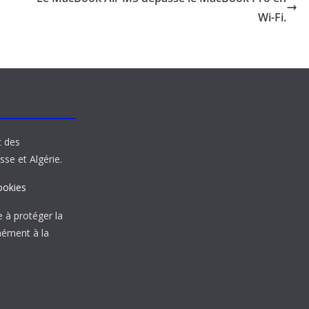
Wi-Fi.
t des
sse et Algérie.
ookies
à protéger la
mément à la