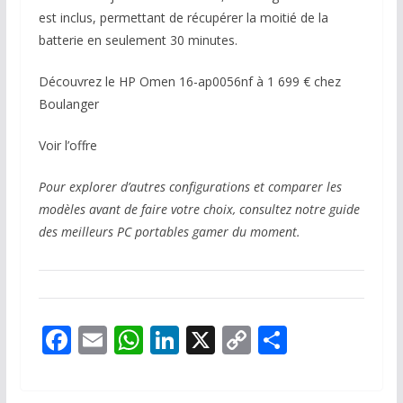
est inclus, permettant de récupérer la moitié de la
batterie en seulement 30 minutes.
Découvrez le HP Omen 16-ap0056nf à 1 699 € chez
Boulanger
Voir l’offre
Pour explorer d’autres configurations et comparer les
modèles avant de faire votre choix, consultez notre guide
des meilleurs PC portables gamer du moment.
F
E
W
Li
X
C
P
ac
m
h
n
o
ar
e
ai
at
k
p
ta