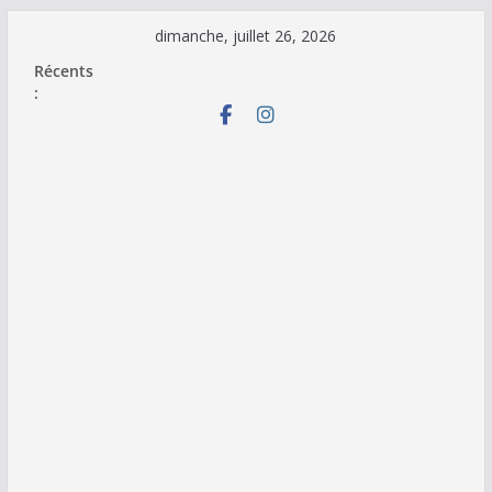
Passer
dimanche, juillet 26, 2026
au
Récents
contenu
: