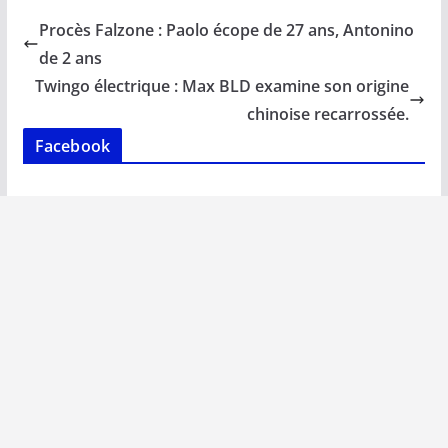
b
l
s
e
y
g
Procès Falzone : Paolo écope de 27 ans, Antonino
o
A
dI
Li
er
de 2 ans
o
p
n
n
Twingo électrique : Max BLD examine son origine
k
p
k
chinoise recarrossée.
Facebook