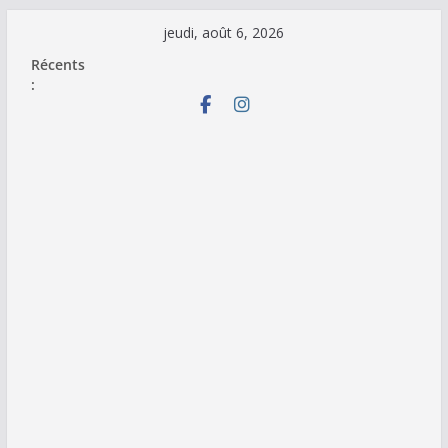
Passer
jeudi, août 6, 2026
au
Récents
contenu
: