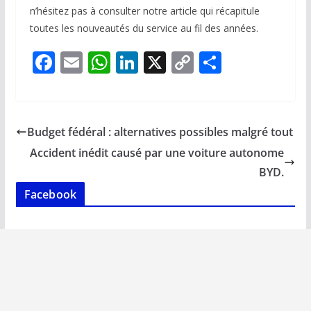
n’hésitez pas à consulter notre article qui récapitule
toutes les nouveautés du service au fil des années.
F
E
W
Li
X
C
P
ac
m
h
n
o
ar
e
ai
at
k
p
ta
b
l
s
e
y
g
Budget fédéral : alternatives possibles malgré tout
o
A
dI
Li
er
Accident inédit causé par une voiture autonome
o
p
n
n
BYD.
k
p
k
Facebook