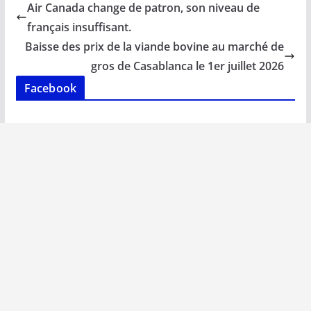
b
l
s
e
y
g
Air Canada change de patron, son niveau de
o
A
dI
Li
er
français insuffisant.
o
p
n
n
Baisse des prix de la viande bovine au marché de
k
p
k
gros de Casablanca le 1er juillet 2026
Facebook