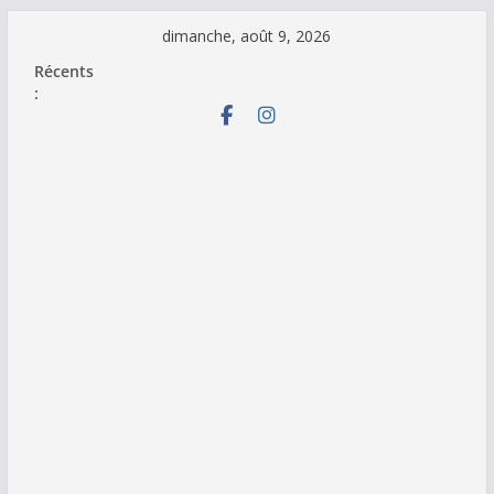
Passer
dimanche, août 9, 2026
au
Récents
contenu
: