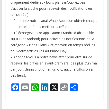
uniquement dédié aux bons plans (n’oubliez pas
d’activer la cloche pour recevoir des notifications en
temps réel).
– Rejoignez notre canal WhatsApp pour obtenir chaque
jour un résumé des meilleures offres.
– Téléchargez notre application Frandroid (disponible
sur iOS et Android) pour activer les notifications de la
catégorie « Bons Plans » et recevoir en temps réel les
nouveaux articles liés au Prime Day.
– Abonnez-vous à notre newsletter pour être sûr de
recevoir les offres en avant-première (pas plus d’un mail
par jour, désinscription en un clic, aucune diffusion à
des tiers).
F
E
W
Li
X
C
P
ac
m
h
n
o
ar
e
ai
at
k
p
ta