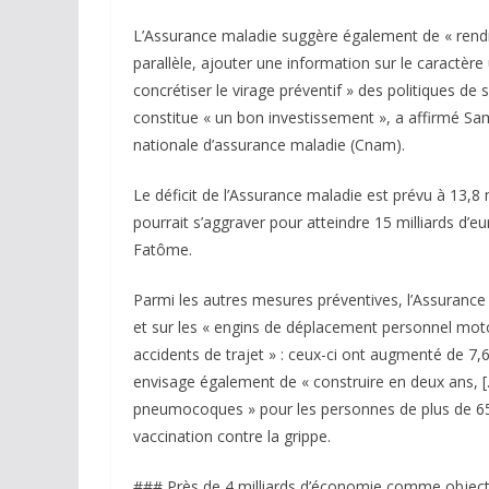
L’Assurance maladie suggère également de « rendre 
parallèle, ajouter une information sur le caractère
concrétiser le virage préventif » des politiques de s
constitue « un bon investissement », a affirmé Sam
nationale d’assurance maladie (Cnam).
Le déficit de l’Assurance maladie est prévu à 13,8 m
pourrait s’aggraver pour atteindre 15 milliards d’
Fatôme.
Parmi les autres mesures préventives, l’Assurance
et sur les « engins de déplacement personnel motor
accidents de trajet » : ceux-ci ont augmenté de 7,6
envisage également de « construire en deux ans, 
pneumocoques » pour les personnes de plus de 65 
vaccination contre la grippe.
### Près de 4 milliards d’économie comme object