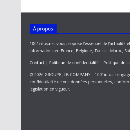
o
p
n
n
k
p
k
À propos
1001infos.net vous propose l’essentiel de l’actualité e
informations en France, Belgique, Tunisie, Maroc, Sui
Contact
|
Politique de confidentialité
|
Politique de c
© 2026 GROUPE JLB COMPANY – 1001infos s’engage 
confidentialité de vos données personnelles, confor
législation en vigueur.