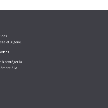
t des
sse et Algérie.
ookies
à protéger la
mément à la