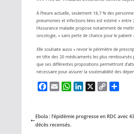
À l’heure actuelle, seulement 18,7 % des personnes
pneumonies et infections liées est estimé « entre 
l’Assurance maladie propose notamment de mettre
oncologie, « sans perte de chance pour le patient 
Elle souhaite aussi « revoir le périmètre de prescr
en tête des 20 médicaments les plus remboursés p
que ses différentes propositions permettront d’atte
nécessaire pour assurer la soutenabilité des dépen
F
E
W
Li
X
C
P
ac
m
h
n
o
ar
e
ai
at
k
p
ta
b
l
s
e
y
g
Ebola : l’épidémie progresse en RDC avec 4
o
A
dI
Li
er
décès recensés.