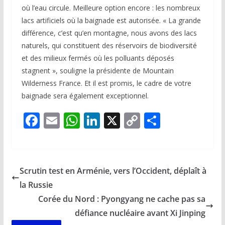
où l’eau circule. Meilleure option encore : les nombreux
lacs artificiels où la baignade est autorisée. « La grande
différence, c’est qu’en montagne, nous avons des lacs
naturels, qui constituent des réservoirs de biodiversité
et des milieux fermés où les polluants déposés
stagnent », souligne la présidente de Mountain
Wilderness France. Et il est promis, le cadre de votre
baignade sera également exceptionnel.
F
E
W
Li
X
C
P
ac
m
h
n
o
ar
e
ai
at
k
p
ta
b
l
s
e
y
g
Scrutin test en Arménie, vers l’Occident, déplaît à
o
A
dI
Li
er
la Russie
o
p
n
n
Corée du Nord : Pyongyang ne cache pas sa
k
p
k
défiance nucléaire avant Xi Jinping