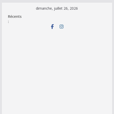
Passer
dimanche, juillet 26, 2026
au
Récents
contenu
: