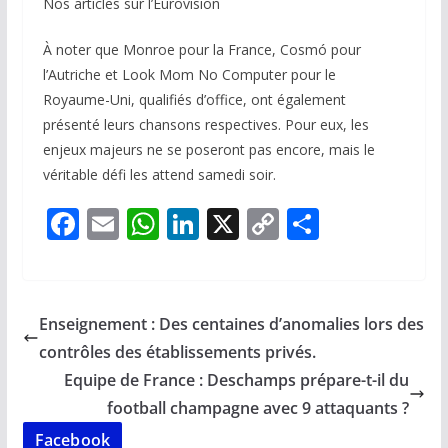
Nos articles sur l’Eurovision
À noter que Monroe pour la France, Cosmó pour
l’Autriche et Look Mom No Computer pour le
Royaume-Uni, qualifiés d’office, ont également
présenté leurs chansons respectives. Pour eux, les
enjeux majeurs ne se poseront pas encore, mais le
véritable défi les attend samedi soir.
F
E
W
Li
X
C
P
ac
m
h
n
o
ar
e
ai
at
k
p
ta
b
l
s
e
y
g
Enseignement : Des centaines d’anomalies lors des
o
A
dI
Li
er
contrôles des établissements privés.
o
p
n
n
Equipe de France : Deschamps prépare-t-il du
k
p
k
football champagne avec 9 attaquants ?
Facebook