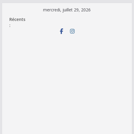
Passer
mercredi, juillet 29, 2026
au
Récents
contenu
: