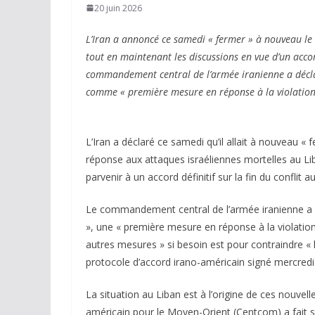
20 juin 2026
L’Iran a annoncé ce samedi « fermer » à nouveau le 
tout en maintenant les discussions en vue d’un acc
commandement central de l’armée iranienne a déclar
comme « première mesure en réponse à la violation
L’Iran a déclaré ce samedi qu’il allait à nouveau «
réponse aux attaques israéliennes mortelles au Lib
parvenir à un accord définitif sur la fin du confl
Le commandement central de l’armée iranienne a pr
», une « première mesure en réponse à la violatio
autres mesures » si besoin est pour contraindre « l
protocole d’accord irano-américain signé mercredi
La situation au Liban est à l’origine de ces nouv
américain pour le Moyen-Orient (Centcom) a fait s