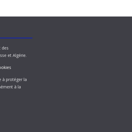
t des
sse et Algérie.
ookies
à protéger la
mément à la