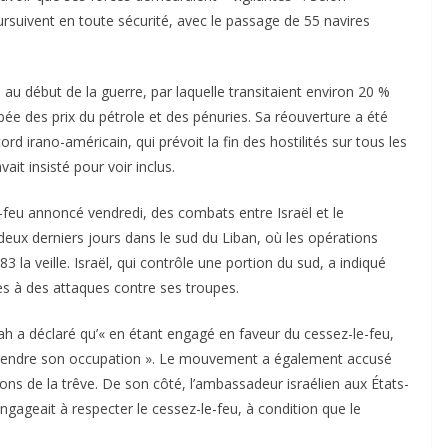
rsuivent en toute sécurité, avec le passage de 55 navires
e au début de la guerre, par laquelle transitaient environ 20 %
e des prix du pétrole et des pénuries. Sa réouverture a été
 irano-américain, qui prévoit la fin des hostilités sur tous les
it insisté pour voir inclus.
-feu annoncé vendredi, des combats entre Israël et le
eux derniers jours dans le sud du Liban, où les opérations
 la veille. Israël, qui contrôle une portion du sud, a indiqué
lles à des attaques contre ses troupes.
lah a déclaré qu’« en étant engagé en faveur du cessez-le-feu,
 d’étendre son occupation ». Le mouvement a également accusé
ions de la trêve. De son côté, l’ambassadeur israélien aux États-
’engageait à respecter le cessez-le-feu, à condition que le