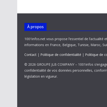
o
p
n
n
k
p
k
À propos
1001infos.net vous propose l’essentiel de l’actualité e
informations en France, Belgique, Tunisie, Maroc, Sui
Contact
|
Politique de confidentialité
|
Politique de c
© 2026 GROUPE JLB COMPANY – 1001infos s’engage 
confidentialité de vos données personnelles, confor
législation en vigueur.