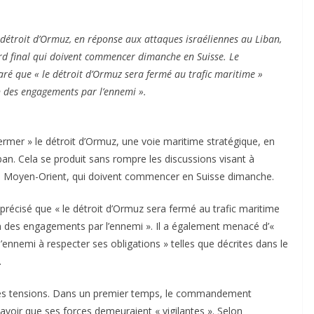
détroit d’Ormuz, en réponse aux attaques israéliennes au Liban,
ord final qui doivent commencer dimanche en Suisse. Le
é que « le détroit d’Ormuz sera fermé au trafic maritime »
 des engagements par l’ennemi ».
 fermer » le détroit d’Ormuz, une voie maritime stratégique, en
an. Cela se produit sans rompre les discussions visant à
it au Moyen-Orient, qui doivent commencer en Suisse dimanche.
écisé que « le détroit d’Ormuz sera fermé au trafic maritime
n des engagements par l’ennemi ». Il a également menacé d’«
’ennemi à respecter ses obligations » telles que décrites dans le
.
elles tensions. Dans un premier temps, le commandement
avoir que ses forces demeuraient « vigilantes ». Selon