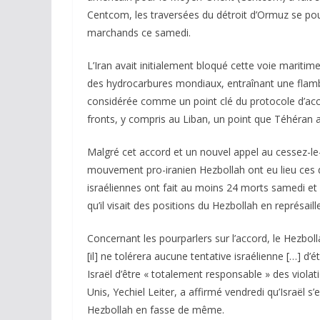
Centcom, les traversées du détroit d’Ormuz se pou
marchands ce samedi.
L’Iran avait initialement bloqué cette voie maritim
des hydrocarbures mondiaux, entraînant une flambé
considérée comme un point clé du protocole d’accord
fronts, y compris au Liban, un point que Téhéran ava
Malgré cet accord et un nouvel appel au cessez-le
mouvement pro-iranien Hezbollah ont eu lieu ces d
israéliennes ont fait au moins 24 morts samedi et 83
qu’il visait des positions du Hezbollah en représai
Concernant les pourparlers sur l’accord, le Hezbol
[il] ne tolérera aucune tentative israélienne […]
Israël d’être « totalement responsable » des violat
Unis, Yechiel Leiter, a affirmé vendredi qu’Israël s
Hezbollah en fasse de même.