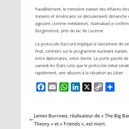
Parallèlement, le ministère iranien des Affaires é
Iraniens et Américains se dérouleraient dimanche 
agissent comme médiateurs. Islamabad a confirmé
Bürgenstock, près du lac de Lucerne.
Le protocole d’accord implique le lancement de né
final, centrées sur le programme nucléaire iranien
entre diplomates, selon Berne. Le porte-parole de
samedi les États-Unis que le protocole initial serai
rapidement, une allusion à la situation au Liban.
F
E
W
Li
X
C
P
ac
m
h
n
o
ar
e
ai
at
k
p
ta
b
l
s
e
y
g
James Burrows, réalisateur de « The Big Ba
o
A
dI
Li
er
Theory » et « Friends », est mort.