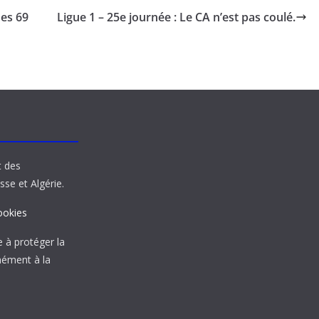
ses 69
Ligue 1 – 25e journée : Le CA n’est pas coulé.
t des
sse et Algérie.
ookies
à protéger la
mément à la