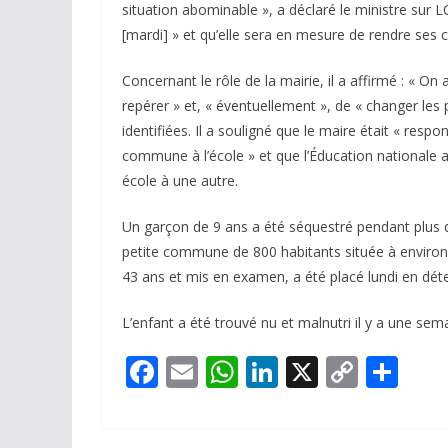
situation abominable », a déclaré le ministre sur L
[mardi] » et qu’elle sera en mesure de rendre ses 
Concernant le rôle de la mairie, il a affirmé : « O
repérer » et, « éventuellement », de « changer les 
identifiées. Il a souligné que le maire était « respo
commune à l’école » et que l’Éducation nationale 
école à une autre.
Un garçon de 9 ans a été séquestré pendant plus
petite commune de 800 habitants située à environ
43 ans et mis en examen, a été placé lundi en déte
L’enfant a été trouvé nu et malnutri il y a une sem
F
E
W
Li
X
C
P
ac
m
h
n
o
ar
e
ai
at
k
p
ta