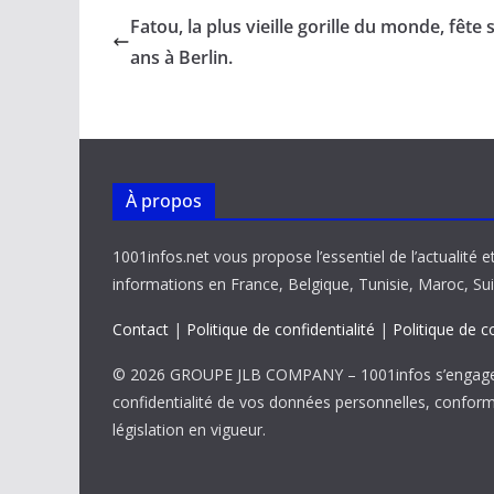
b
l
s
e
y
g
Fatou, la plus vieille gorille du monde, fête 
o
A
dI
Li
er
ans à Berlin.
o
p
n
n
k
p
k
À propos
1001infos.net vous propose l’essentiel de l’actualité e
informations en France, Belgique, Tunisie, Maroc, Sui
Contact
|
Politique de confidentialité
|
Politique de c
© 2026 GROUPE JLB COMPANY – 1001infos s’engage 
confidentialité de vos données personnelles, confor
législation en vigueur.