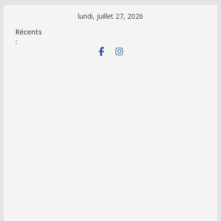
Passer
lundi, juillet 27, 2026
au
Récents
contenu
: