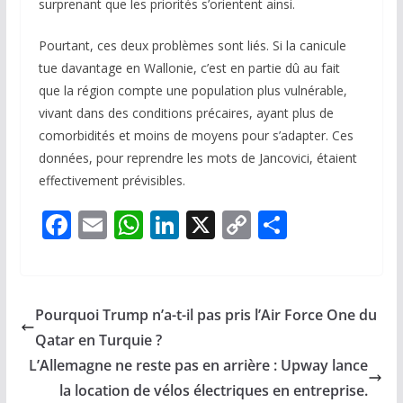
surprenant que les priorités s’orientent ainsi.
Pourtant, ces deux problèmes sont liés. Si la canicule
tue davantage en Wallonie, c’est en partie dû au fait
que la région compte une population plus vulnérable,
vivant dans des conditions précaires, ayant plus de
comorbidités et moins de moyens pour s’adapter. Ces
données, pour reprendre les mots de Jancovici, étaient
effectivement prévisibles.
F
E
W
Li
X
C
P
ac
m
h
n
o
ar
e
ai
at
k
p
ta
b
l
s
e
y
g
Pourquoi Trump n’a-t-il pas pris l’Air Force One du
o
A
dI
Li
er
Qatar en Turquie ?
o
p
n
n
L’Allemagne ne reste pas en arrière : Upway lance
k
p
k
la location de vélos électriques en entreprise.