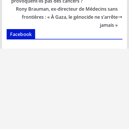
o
A
dI
Li
er
provoquent-ils pas des cancers ?
o
p
n
n
Rony Brauman, ex-directeur de Médecins sans
k
p
k
frontières : « À Gaza, le génocide ne s’arrête
jamais »
Facebook