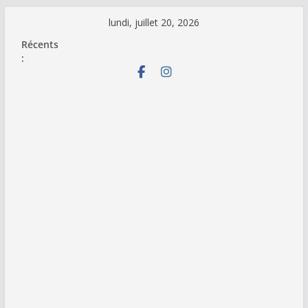
Passer
lundi, juillet 20, 2026
au
Récents
contenu
: