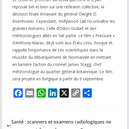
reposait bel et bien sur une réflexion collective, la
décision finale émanant du général Dwight D.
Eisenhower. Cependant, Hollywood sait reconnaître les
grandes histoires. Celle d’Odon Godart et des
météorologues alliés en fait partie. Le film « Pressure »
d’Anthony Maras, déjà sorti aux États-Unis, évoque et
rappelle l’importance de ces scientifiques dans la
réussite du débarquement de Normandie en mettant
en lumière l’action du colonel James Stagg, chef
météorologue au quartier général britannique. Ce film
sera projeté en Belgique à partir du 9 septembre.
F
E
W
Li
X
C
P
ac
m
h
n
o
ar
e
ai
at
k
p
ta
b
l
s
e
y
g
Santé : scanners et examens radiologiques ne