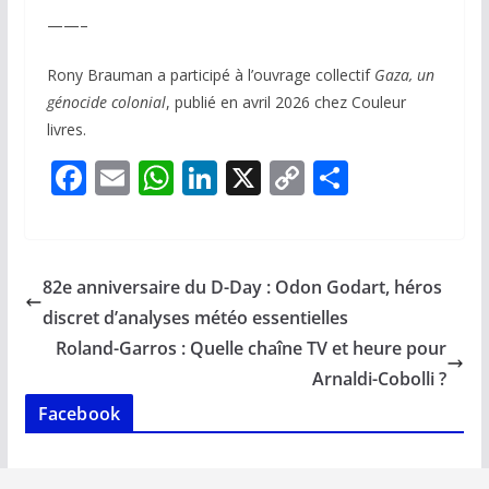
——–
Rony Brauman a participé à l’ouvrage collectif
Gaza, un
génocide colonial
, publié en avril 2026 chez Couleur
livres.
F
E
W
Li
X
C
P
ac
m
h
n
o
ar
e
ai
at
k
p
ta
b
l
s
e
y
g
82e anniversaire du D-Day : Odon Godart, héros
o
A
dI
Li
er
discret d’analyses météo essentielles
o
p
n
n
Roland-Garros : Quelle chaîne TV et heure pour
k
p
k
Arnaldi-Cobolli ?
Facebook