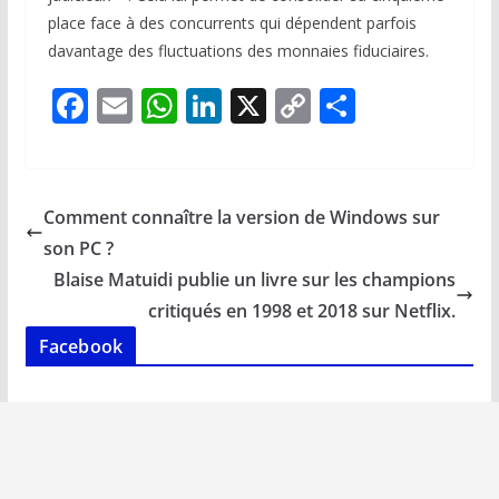
place face à des concurrents qui dépendent parfois
davantage des fluctuations des monnaies fiduciaires.
F
E
W
Li
X
C
P
ac
m
h
n
o
ar
e
ai
at
k
p
ta
b
l
s
e
y
g
Comment connaître la version de Windows sur
o
A
dI
Li
er
son PC ?
o
p
n
n
Blaise Matuidi publie un livre sur les champions
k
p
k
critiqués en 1998 et 2018 sur Netflix.
Facebook