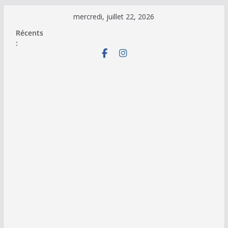
Passer
mercredi, juillet 22, 2026
au
Récents
contenu
: