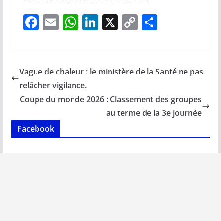
F
E
W
Li
X
C
P
ac
m
h
n
o
ar
e
ai
at
k
p
ta
b
l
s
e
y
g
Vague de chaleur : le ministère de la Santé ne pas
o
A
dI
Li
er
relâcher vigilance.
o
p
n
n
Coupe du monde 2026 : Classement des groupes
k
p
k
au terme de la 3e journée
Facebook