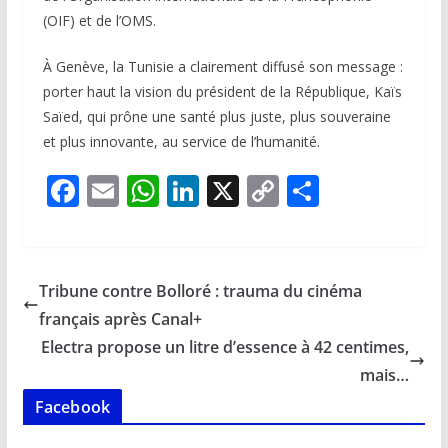
(OIF) et de l’OMS.
À Genève, la Tunisie a clairement diffusé son message :
porter haut la vision du président de la République, Kaïs
Saïed, qui prône une santé plus juste, plus souveraine
et plus innovante, au service de l’humanité.
F
E
W
Li
X
C
P
ac
m
h
n
o
ar
e
ai
at
k
p
ta
b
l
s
e
y
g
Tribune contre Bolloré : trauma du cinéma
o
A
dI
Li
er
français après Canal+
o
p
n
n
Electra propose un litre d’essence à 42 centimes,
k
p
k
mais…
Facebook