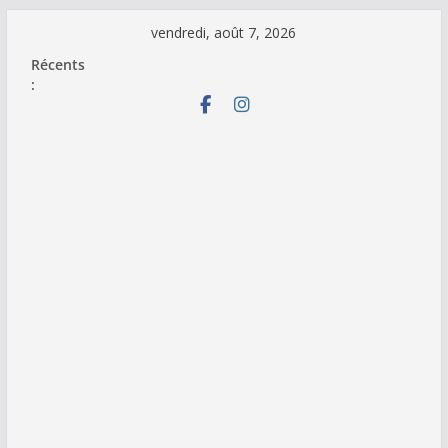
Passer
vendredi, août 7, 2026
au
Récents
contenu
: