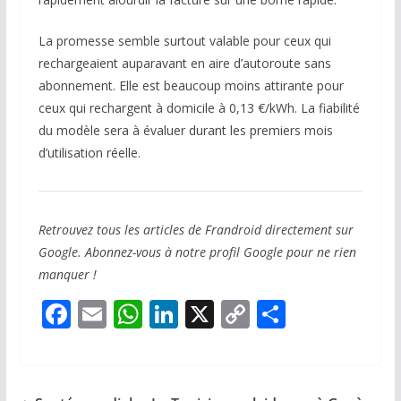
La promesse semble surtout valable pour ceux qui
rechargeaient auparavant en aire d’autoroute sans
abonnement. Elle est beaucoup moins attirante pour
ceux qui rechargent à domicile à 0,13 €/kWh. La fiabilité
du modèle sera à évaluer durant les premiers mois
d’utilisation réelle.
Retrouvez tous les articles de Frandroid directement sur
Google. Abonnez-vous à notre profil Google pour ne rien
manquer !
F
E
W
Li
X
C
P
ac
m
h
n
o
ar
e
ai
at
k
p
ta
b
l
s
e
y
g