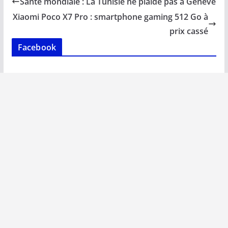
Santé mondiale : La Tunisie ne plaide pas à Genève
o
A
dI
Li
er
Xiaomi Poco X7 Pro : smartphone gaming 512 Go à
o
p
n
n
prix cassé
k
p
k
Facebook