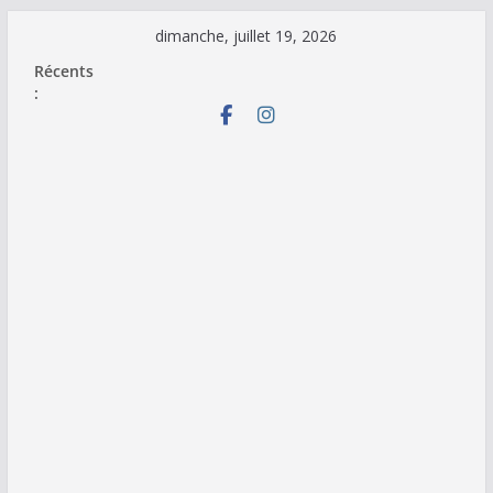
Passer
dimanche, juillet 19, 2026
au
Récents
contenu
: