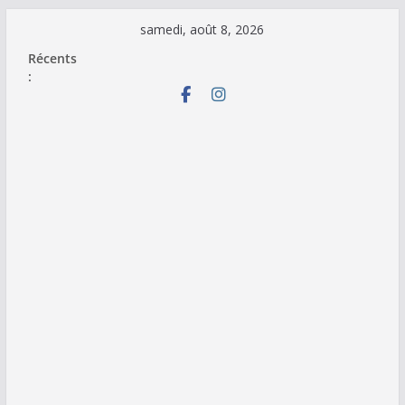
Passer
samedi, août 8, 2026
au
Récents
contenu
: