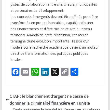
pistes de collaboration entre chercheurs, municipalités
et partenaires de développement.
Les concepts émergents devront être affinés pour être
transformés en projets bancables, capables d’attirer
des financements et d’être mis en œuvre au niveau
territorial. Au-delà de cette restitution, cet atelier
témoigne d’une évolution importante : l’essor d’un
modèle où la recherche académique devient un moteur
direct de transformation des politiques publiques
locales.
F
E
W
Li
X
C
P
ac
m
h
n
o
ar
e
ai
at
k
p
ta
b
l
s
e
y
g
CTAF : le blanchiment d’argent ne cesse de
o
A
dI
Li
er
dominer la criminalité financière en Tunisie
Tesla présente la Model Y L Premium six places