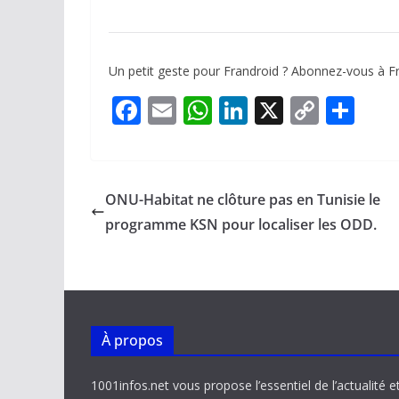
Un petit geste pour Frandroid ? Abonnez-vous à F
F
E
W
Li
X
C
P
ac
m
h
n
o
ar
e
ai
at
k
p
ta
b
l
s
e
y
g
ONU-Habitat ne clôture pas en Tunisie le
o
A
dI
Li
er
programme KSN pour localiser les ODD.
o
p
n
n
k
p
k
À propos
1001infos.net vous propose l’essentiel de l’actualité e