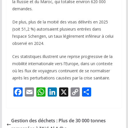
la Russie et du Maroc, qui totalise environ 620 000
demandes.
De plus, plus de la moitié des visas délivrés en 2025
(soit 51,2 %) autorisaient plusieurs entrées dans
l’espace Schengen, un taux légèrement inférieur à celui
observé en 2024.
Ces statistiques illustrent une reprise progressive de la
mobilité internationale vers l’Europe, dans un contexte
où les flux de voyageurs continuent de se normaliser
après les perturbations causées par la crise sanitaire.
F
E
W
Li
X
C
P
ac
m
h
n
o
ar
e
ai
at
k
p
ta
b
l
s
e
y
g
Gestion des déchets : Plus de 30 000 tonnes