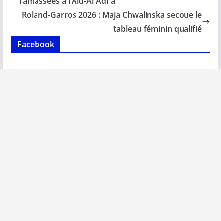
o
A
dI
Li
er
ramassées à l’Aïd-Al Adha
o
p
n
n
Roland-Garros 2026 : Maja Chwalinska secoue le
k
p
k
tableau féminin qualifié
Facebook