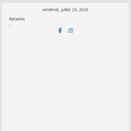
Passer
vendredi, juillet 24, 2026
au
Récents
contenu
: