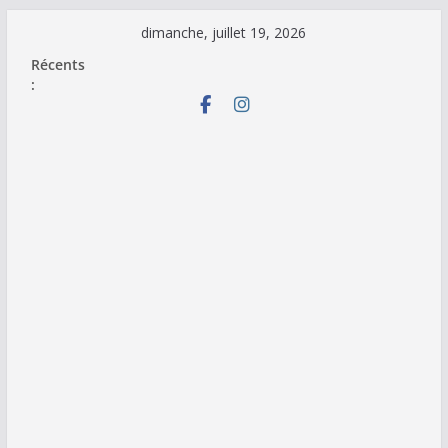
Passer
dimanche, juillet 19, 2026
au
Récents
contenu
: