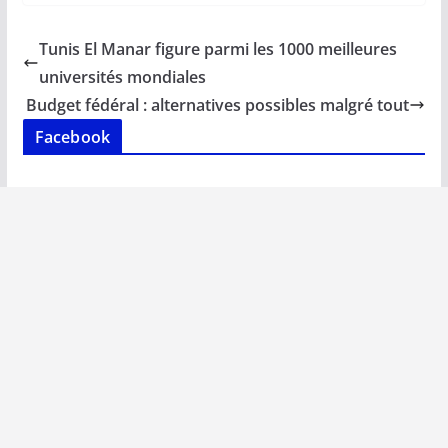
e
ai
at
k
p
ta
b
l
s
e
y
g
Tunis El Manar figure parmi les 1000 meilleures
o
A
dI
Li
er
universités mondiales
o
p
n
n
Budget fédéral : alternatives possibles malgré tout
k
p
k
Facebook