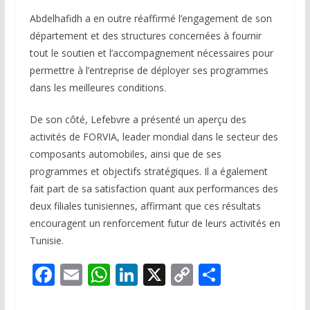
Abdelhafidh a en outre réaffirmé l’engagement de son
département et des structures concernées à fournir
tout le soutien et l’accompagnement nécessaires pour
permettre à l’entreprise de déployer ses programmes
dans les meilleures conditions.
De son côté, Lefebvre a présenté un aperçu des
activités de FORVIA, leader mondial dans le secteur des
composants automobiles, ainsi que de ses
programmes et objectifs stratégiques. Il a également
fait part de sa satisfaction quant aux performances des
deux filiales tunisiennes, affirmant que ces résultats
encouragent un renforcement futur de leurs activités en
Tunisie.
F
E
W
Li
X
C
P
ac
m
h
n
o
ar