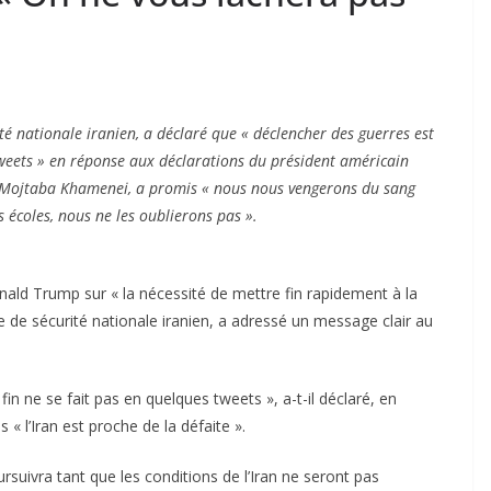
ité nationale iranien, a déclaré que « déclencher des guerres est
 tweets » en réponse aux déclarations du président américain
Mojtaba Khamenei, a promis « nous nous vengerons du sang
s écoles, nous ne les oublierons pas ».
ald Trump sur « la nécessité de mettre fin rapidement à la
me de sécurité nationale iranien, a adressé un message clair au
in ne se fait pas en quelques tweets », a-t-il déclaré, en
« l’Iran est proche de la défaite ».
rsuivra tant que les conditions de l’Iran ne seront pas