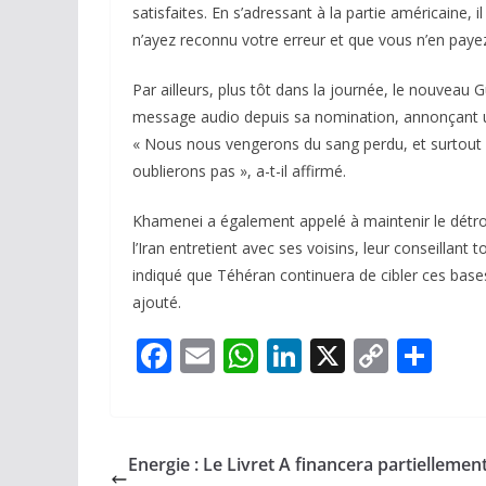
satisfaites. En s’adressant à la partie américaine,
n’ayez reconnu votre erreur et que vous n’en payez 
Par ailleurs, plus tôt dans la journée, le nouveau
message audio depuis sa nomination, annonçant 
« Nous nous vengerons du sang perdu, et surtout d
oublierons pas », a-t-il affirmé.
Khamenei a également appelé à maintenir le détro
l’Iran entretient avec ses voisins, leur conseillant 
indiqué que Téhéran continuera de cibler ces bases 
ajouté.
F
E
W
Li
X
C
P
ac
m
h
n
o
ar
e
ai
at
k
p
ta
b
l
s
e
y
g
Energie : Le Livret A financera partiellement