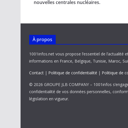
o
A
dI
Li
er
nouvelles centrales nucléaires.
o
p
n
n
k
p
k
À propos
1001infos.net vous propose l’essentiel de l’actualité e
informations en France, Belgique, Tunisie, Maroc, Sui
Contact
|
Politique de confidentialité
|
Politique de c
© 2026 GROUPE JLB COMPANY – 1001infos s’engage 
confidentialité de vos données personnelles, confor
législation en vigueur.