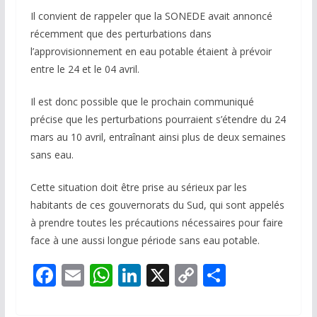
Il convient de rappeler que la SONEDE avait annoncé
récemment que des perturbations dans
l’approvisionnement en eau potable étaient à prévoir
entre le 24 et le 04 avril.
Il est donc possible que le prochain communiqué
précise que les perturbations pourraient s’étendre du 24
mars au 10 avril, entraînant ainsi plus de deux semaines
sans eau.
Cette situation doit être prise au sérieux par les
habitants de ces gouvernorats du Sud, qui sont appelés
à prendre toutes les précautions nécessaires pour faire
face à une aussi longue période sans eau potable.
F
E
W
Li
X
C
P
ac
m
h
n
o
ar