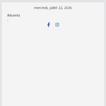
Passer
mercredi, juillet 22, 2026
au
Récents
contenu
: