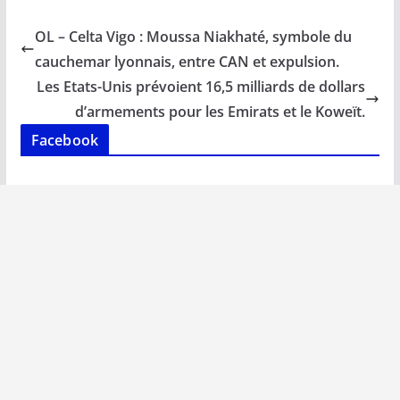
e
ai
at
k
p
ta
b
l
s
e
y
g
OL – Celta Vigo : Moussa Niakhaté, symbole du
o
A
dI
Li
er
cauchemar lyonnais, entre CAN et expulsion.
o
p
n
n
Les Etats-Unis prévoient 16,5 milliards de dollars
k
p
k
d’armements pour les Emirats et le Koweït.
Facebook