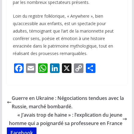
par les nombreux spectateurs présents.
Loin du registre folklorique, « Anywhere », bien
qu’accessible aux enfants, est un spectacle pour
adultes, témoignant que l’art de la marionnette peut
conférer sens, poésie et émotion à une histoire
enracinée dans le patrimoine mythologique, tout en
réalisant des prouesses remarquables.
F
E
W
Li
X
C
P
ac
m
h
n
o
ar
e
ai
at
k
p
ta
b
l
s
e
y
g
Guerre en Ukraine : Négociations tendues avec la
o
A
dI
Li
er
Russie, marché bombardé.
o
p
n
n
« J’avais trop de haine » : l’explication du jeune
k
p
k
homme qui a poignardé sa professeure en France
Facebook