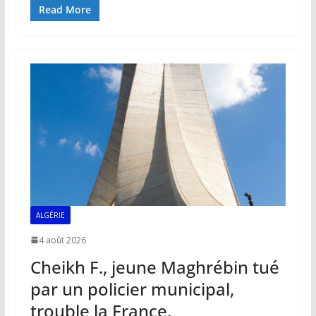
e
ai
at
k
p
ta
Read More
b
l
s
e
y
g
o
A
dI
Li
er
o
p
n
n
k
p
k
ALGÉRIE
4 août 2026
Cheikh F., jeune Maghrébin tué
par un policier municipal,
trouble la France.