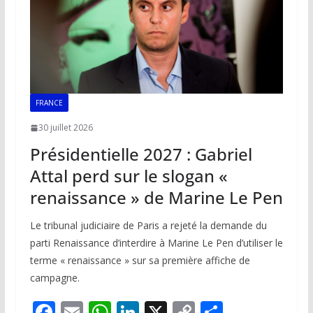
FRANCE
30 juillet 2026
Présidentielle 2027 : Gabriel
Attal perd sur le slogan «
renaissance » de Marine Le Pen
Le tribunal judiciaire de Paris a rejeté la demande du
parti Renaissance d’interdire à Marine Le Pen d’utiliser le
terme « renaissance » sur sa première affiche de
campagne.
F
E
W
Li
X
C
P