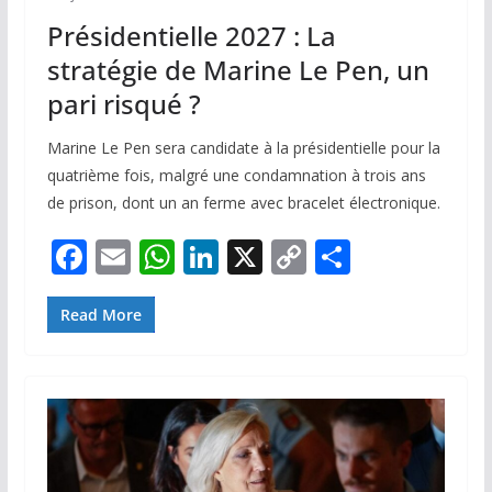
Présidentielle 2027 : La
stratégie de Marine Le Pen, un
pari risqué ?
Marine Le Pen sera candidate à la présidentielle pour la
quatrième fois, malgré une condamnation à trois ans
de prison, dont un an ferme avec bracelet électronique.
F
E
W
Li
X
C
P
ac
m
h
n
o
ar
e
ai
at
k
p
ta
Read More
b
l
s
e
y
g
o
A
dI
Li
er
o
p
n
n
k
p
k