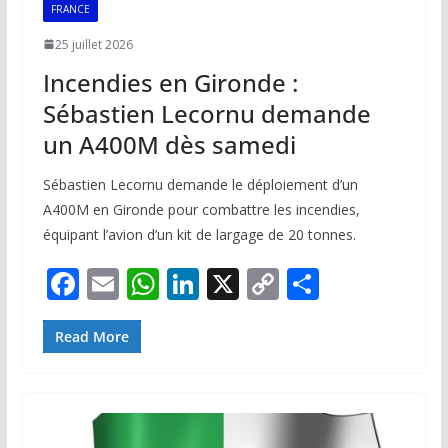
FRANCE
25 juillet 2026
Incendies en Gironde :
Sébastien Lecornu demande
un A400M dès samedi
Sébastien Lecornu demande le déploiement d’un
A400M en Gironde pour combattre les incendies,
équipant l’avion d’un kit de largage de 20 tonnes.
F
E
W
Li
X
C
P
ac
m
h
n
o
ar
e
ai
at
k
p
ta
Read More
b
l
s
e
y
g
o
A
dI
Li
er
o
p
n
n