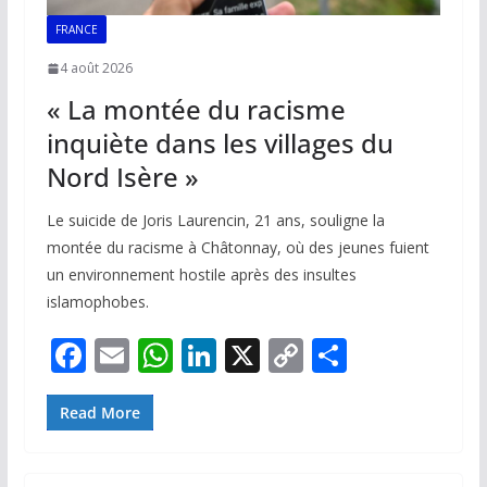
FRANCE
4 août 2026
« La montée du racisme
inquiète dans les villages du
Nord Isère »
Le suicide de Joris Laurencin, 21 ans, souligne la
montée du racisme à Châtonnay, où des jeunes fuient
un environnement hostile après des insultes
islamophobes.
F
E
W
Li
X
C
P
ac
m
h
n
o
ar
e
ai
at
k
p
ta
Read More
b
l
s
e
y
g