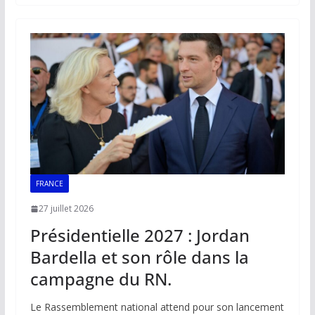
b
l
s
e
y
g
o
A
dI
Li
er
o
p
n
n
k
p
k
FRANCE
27 juillet 2026
Présidentielle 2027 : Jordan
Bardella et son rôle dans la
campagne du RN.
Le Rassemblement national attend pour son lancement