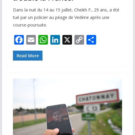
Dans la nuit du 14 au 15 juillet, Cheikh F., 29 ans, a été
tué par un policier au péage de Vedène après une
course-poursuite.
F
E
W
Li
X
C
P
ac
m
h
n
o
ar
e
ai
at
k
p
ta
Read More
b
l
s
e
y
g
o
A
dI
Li
er
o
p
n
n
k
p
k