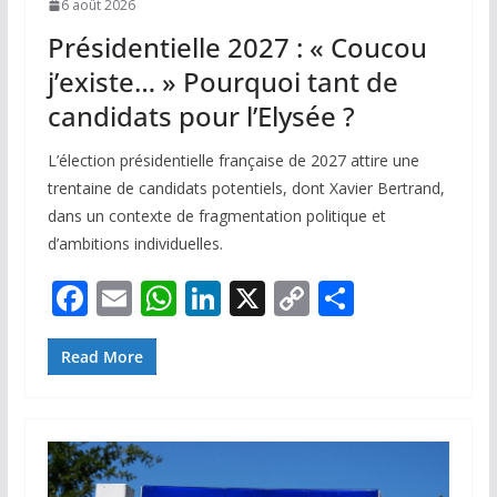
6 août 2026
Présidentielle 2027 : « Coucou
j’existe… » Pourquoi tant de
candidats pour l’Elysée ?
L’élection présidentielle française de 2027 attire une
trentaine de candidats potentiels, dont Xavier Bertrand,
dans un contexte de fragmentation politique et
d’ambitions individuelles.
F
E
W
Li
X
C
P
ac
m
h
n
o
ar
e
ai
at
k
p
ta
Read More
b
l
s
e
y
g
o
A
dI
Li
er
o
p
n
n