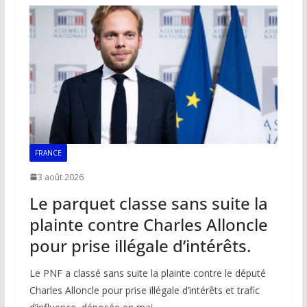
o
A
dI
Li
er
o
p
n
n
k
p
k
FRANCE
3 août 2026
Le parquet classe sans suite la
plainte contre Charles Alloncle
pour prise illégale d’intérêts.
Le PNF a classé sans suite la plainte contre le député
Charles Alloncle pour prise illégale d’intérêts et trafic