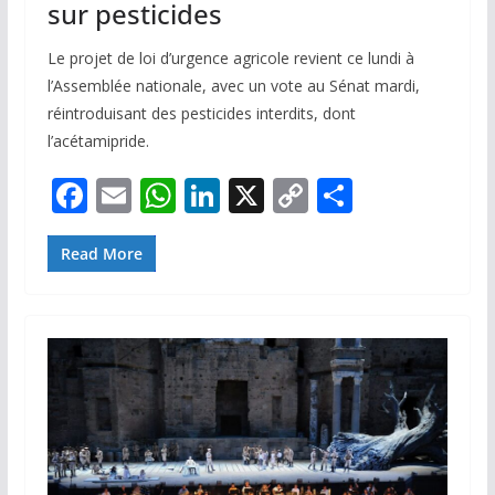
sur pesticides
Le projet de loi d’urgence agricole revient ce lundi à
l’Assemblée nationale, avec un vote au Sénat mardi,
réintroduisant des pesticides interdits, dont
l’acétamipride.
F
E
W
Li
X
C
P
ac
m
h
n
o
ar
e
ai
at
k
p
ta
Read More
b
l
s
e
y
g
o
A
dI
Li
er
o
p
n
n
k
p
k