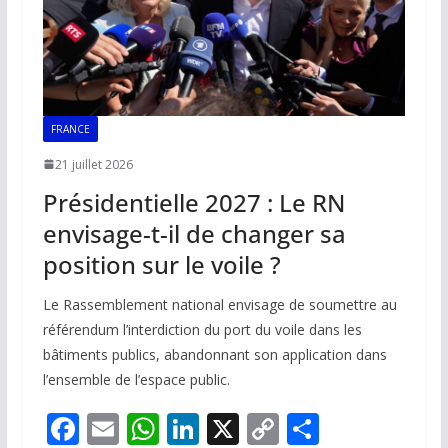
FRANCE
21 juillet 2026
Présidentielle 2027 : Le RN
envisage-t-il de changer sa
position sur le voile ?
Le Rassemblement national envisage de soumettre au
référendum l’interdiction du port du voile dans les
bâtiments publics, abandonnant son application dans
l’ensemble de l’espace public.
F
E
W
Li
X
C
P