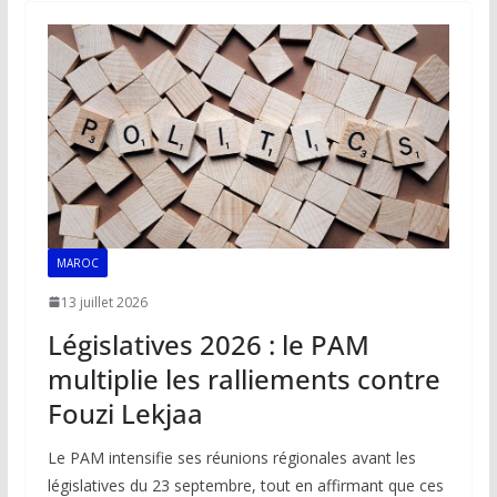
o
A
dI
Li
er
o
p
n
n
k
p
k
MAROC
13 juillet 2026
Législatives 2026 : le PAM
multiplie les ralliements contre
Fouzi Lekjaa
Le PAM intensifie ses réunions régionales avant les
législatives du 23 septembre, tout en affirmant que ces