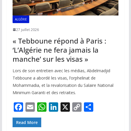
ALGÉRIE
27 juillet 2026
« Tebboune répond à Paris :
‘L’Algérie ne fera jamais la
manche’ sur les visas »
Lors de son entretien avec les médias, Abdelmadjid
Tebboune a abordé les visas, l’orphelinat de
Mohammadia, et la revalorisation du Salaire National
Minimum Garanti et des retraites.
F
E
W
Li
X
C
P
ac
m
h
n
o
ar
e
ai
at
k
p
ta
Read More