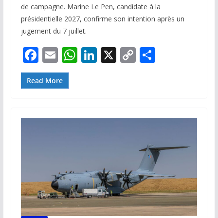
de campagne. Marine Le Pen, candidate à la
présidentielle 2027, confirme son intention après un
jugement du 7 juillet.
F
E
W
Li
X
C
P
ac
m
h
n
o
ar
e
ai
at
k
p
ta
Read More
b
l
s
e
y
g
o
A
dI
Li
er
o
p
n
n
k
p
k