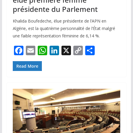
présidente du Parlement
Khalida Boufedeche, élue présidente de l’APN en
Algérie, est la quatrième personnalité de l’État malgré
une faible représentation féminine de 6,14 %.
F
E
W
Li
X
C
P
ac
m
h
n
o
ar
e
ai
at
k
p
ta
Read More
b
l
s
e
y
g
o
A
dI
Li
er
o
p
n
n
k
p
k