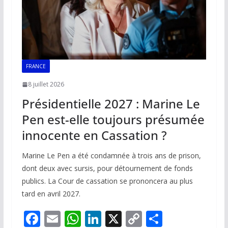
FRANCE
8 juillet 2026
Présidentielle 2027 : Marine Le
Pen est-elle toujours présumée
innocente en Cassation ?
Marine Le Pen a été condamnée à trois ans de prison,
dont deux avec sursis, pour détournement de fonds
publics. La Cour de cassation se prononcera au plus
tard en avril 2027.
F
E
W
Li
X
C
P