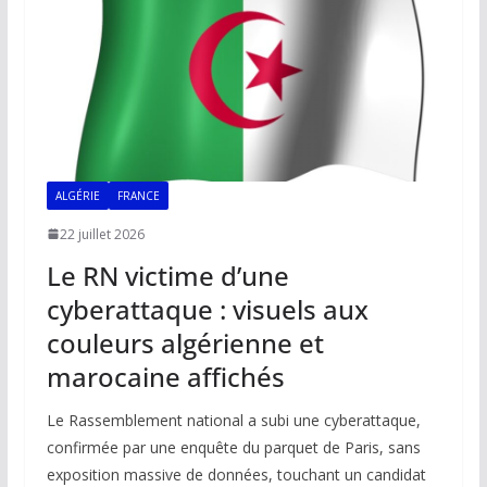
k
p
k
ALGÉRIE
FRANCE
22 juillet 2026
Le RN victime d’une
cyberattaque : visuels aux
couleurs algérienne et
marocaine affichés
Le Rassemblement national a subi une cyberattaque,
confirmée par une enquête du parquet de Paris, sans
exposition massive de données, touchant un candidat