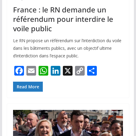
France : le RN demande un
référendum pour interdire le
voile public
Le RN propose un référendum sur l’interdiction du voile
dans les bâtiments publics, avec un objectif ultime
d’interdiction dans l’espace public.
F
E
W
Li
X
C
P
ac
m
h
n
o
ar
e
ai
at
k
p
ta
Read More
b
l
s
e
y
g
o
A
dI
Li
er
o
p
n
n
k
p
k