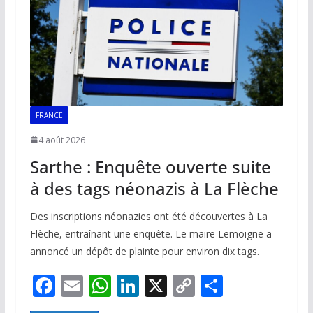
k
p
k
FRANCE
4 août 2026
Sarthe : Enquête ouverte suite
à des tags néonazis à La Flèche
Des inscriptions néonazies ont été découvertes à La
Flèche, entraînant une enquête. Le maire Lemoigne a
annoncé un dépôt de plainte pour environ dix tags.
F
E
W
Li
X
C
P
ac
m
h
n
o
ar