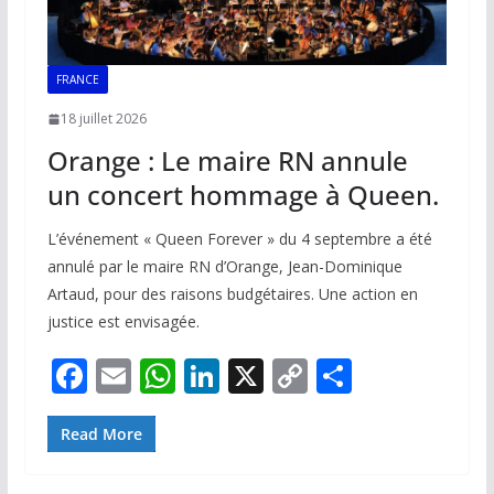
FRANCE
18 juillet 2026
Orange : Le maire RN annule
un concert hommage à Queen.
L’événement « Queen Forever » du 4 septembre a été
annulé par le maire RN d’Orange, Jean-Dominique
Artaud, pour des raisons budgétaires. Une action en
justice est envisagée.
F
E
W
Li
X
C
P
ac
m
h
n
o
ar
e
ai
at
k
p
ta
Read More
b
l
s
e
y
g