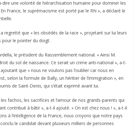
t-à-dire une volonté de hiérarchisation humaine pour dominer les
). En France, le suprémacisme est porté par le RN », a déclaré le
tielle.
 regretté que « les obsédés de la race », projetant sur lui leurs
our le pointer du doigt.
rdella, le président du Rassemblement national. « Ainsi M.
it du sol de naissance. Ce serait un crime anti-national », a-t-
té, ajoutant que « nous ne voulons pas l’oublier car nous en
, selon la formule de Bally, un héritier de l’immigration », en
mis de Saint-Denis, qui s’était exprimé avant lui.
s fachos, les sacrifices et l’amour de nos grands-parents qui
t contribué à bâtir », a-t-il ajouté. « On est chez nous ! », a-t-il
ons à l’intelligence de la France, nous croyons que notre pays
a conclu le candidat devant plusieurs milliers de personnes