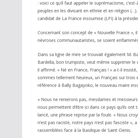
: voici ce qu’il faut appeler le suprémacisme, c’es
peuples en les divisant en ethnie et en religion (…
candidat de La France insoumise (LFI) à la présiden
Concernant son concept de « Nouvelle France », il a
névroses communautaristes, se soient enflammés p
Dans sa ligne de mire se trouvait également M. Ba
Bardella, bon trumpiste, veut même supprimer le dro
il affirmé. « Né en France, Français ! » a-t-il insis
sommes tellement heureux, un Français sur trois est
référence à Bally Bagayoko, le nouveau maire insou
« Nous ne renierons pas, mesdames et messieurs le
nous permettent d’être ici dans ce pays qu’ils ont tan
lancé, une phrase reprise par la foule. « Nous croy
n’est pas raciste, notre pays n’est pas fasciste », 
rassemblées face à la Basilique de Saint-Denis.