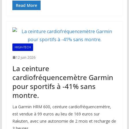
e
ai
at
k
p
ta
Read More
b
l
s
e
y
g
o
A
dI
Li
er
o
p
n
n
k
p
k
HIGH-TECH
12 juin 2026
La ceinture
cardiofréquencemètre Garmin
pour sportifs à -41% sans
montre.
La Garmin HRM 600, ceinture cardiofréquencemètre,
est vendue à 99 euros au lieu de 169 euros sur
Rakuten, avec une autonomie de 2 mois et recharge de
3 heures.