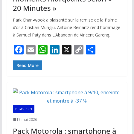
20 Minutes »
Park Chan-wook a plaisanté sur la remise de la Palme
d’or à Cristian Mungiu, Antoine Reinartz rend hommage
à Samuel Paty dans L’Abandon de Vincent Garenq.
F
E
W
Li
X
C
P
ac
m
h
n
o
ar
e
ai
at
k
p
ta
Read More
b
l
s
e
y
g
o
A
dI
Li
er
o
p
n
n
k
p
k
HIGH-TECH
17 mai 2026
Pack Motorola : smartphone à