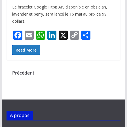
Le bracelet Google Fitbit Air, disponible en obsidian,
lavender et berry, sera lancé le 16 mai au prix de 99
dollars.
F
E
W
Li
X
C
P
ac
m
h
n
o
ar
e
ai
at
k
p
ta
Read More
b
l
s
e
y
g
o
A
dI
Li
er
← Précédent
o
p
n
n
k
p
k
À propos