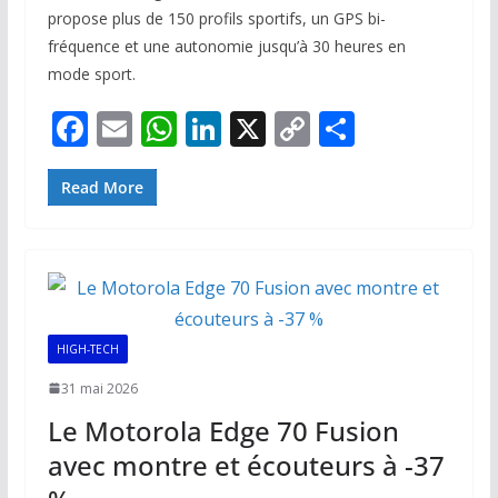
propose plus de 150 profils sportifs, un GPS bi-
fréquence et une autonomie jusqu’à 30 heures en
mode sport.
F
E
W
Li
X
C
P
ac
m
h
n
o
ar
e
ai
at
k
p
ta
Read More
b
l
s
e
y
g
o
A
dI
Li
er
o
p
n
n
k
p
k
HIGH-TECH
31 mai 2026
Le Motorola Edge 70 Fusion
avec montre et écouteurs à -37