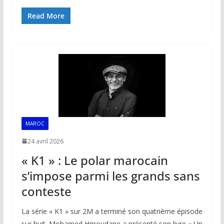
ac
m
h
n
o
ar
e
ai
at
k
p
ta
Read More
b
l
s
e
y
g
o
A
dI
Li
er
o
p
n
n
k
p
k
MAROC
24 avril 2026
« K1 » : Le polar marocain
s’impose parmi les grands sans
conteste
La série « K1 » sur 2M a terminé son quatrième épisode
sur huit. Mohamed Hmoudane a présenté son livre « Un