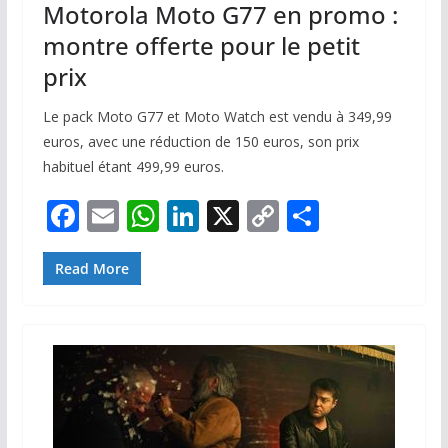
Motorola Moto G77 en promo :
montre offerte pour le petit
prix
Le pack Moto G77 et Moto Watch est vendu à 349,99
euros, avec une réduction de 150 euros, son prix
habituel étant 499,99 euros.
F
E
W
Li
X
C
P
ac
m
h
n
o
ar
e
ai
at
k
p
ta
Read More
b
l
s
e
y
g
o
A
dI
Li
er
o
p
n
n
k
p
k