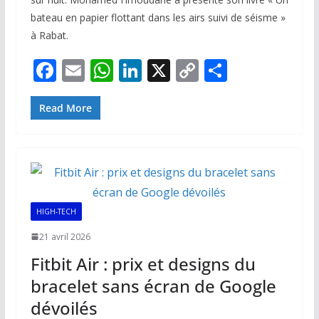
bateau en papier flottant dans les airs suivi de séisme »
à Rabat.
F
E
W
Li
X
C
P
ac
m
h
n
o
ar
e
ai
at
k
p
ta
Read More
b
l
s
e
y
g
o
A
dI
Li
er
o
p
n
n
k
p
k
HIGH-TECH
21 avril 2026
Fitbit Air : prix et designs du
bracelet sans écran de Google
dévoilés