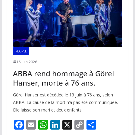
k
p
k
PEOPLE
15 juin 2026
ABBA rend hommage à Görel
Hanser, morte à 76 ans.
Görel Hanser est décédée le 13 juin à 76 ans, selon
ABBA. La cause de la mort n’a pas été communiquée.
Elle laisse son mari et deux enfants.
F
E
W
Li
X
C
P
ac
m
h
n
o
ar