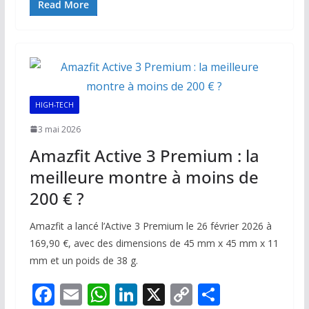
e
ai
at
k
p
ta
Read More
b
l
s
e
y
g
o
A
dI
Li
er
o
p
n
n
k
p
k
HIGH-TECH
3 mai 2026
Amazfit Active 3 Premium : la
meilleure montre à moins de
200 € ?
Amazfit a lancé l’Active 3 Premium le 26 février 2026 à
169,90 €, avec des dimensions de 45 mm x 45 mm x 11
mm et un poids de 38 g.
F
E
W
Li
X
C
P