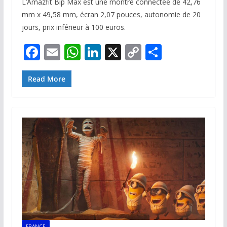
L’Amazfit Bip Max est une montre connectée de 42,76
mm x 49,58 mm, écran 2,07 pouces, autonomie de 20
jours, prix inférieur à 100 euros.
F
E
W
Li
X
C
P
ac
m
h
n
o
ar
e
ai
at
k
p
ta
Read More
b
l
s
e
y
g
o
A
dI
Li
er
o
p
n
n
k
p
k
FRANCE