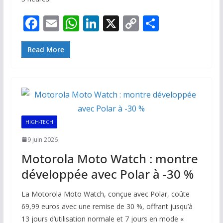
F
E
W
Li
X
C
P
ac
m
h
n
o
ar
e
ai
at
k
p
ta
Read More
b
l
s
e
y
g
o
A
dI
Li
er
o
p
n
n
k
p
k
HIGH-TECH
9 juin 2026
Motorola Moto Watch : montre
développée avec Polar à -30 %
La Motorola Moto Watch, conçue avec Polar, coûte
69,99 euros avec une remise de 30 %, offrant jusqu’à
13 jours d’utilisation normale et 7 jours en mode «