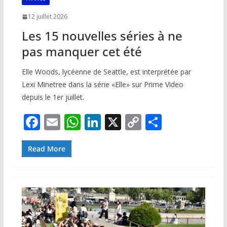
12 juillet 2026
Les 15 nouvelles séries à ne
pas manquer cet été
Elle Woods, lycéenne de Seattle, est interprétée par
Lexi Minetree dans la série «Elle» sur Prime Video
depuis le 1er juillet.
F
E
W
Li
X
C
P
ac
m
h
n
o
ar
e
ai
at
k
p
ta
Read More
b
l
s
e
y
g
o
A
dI
Li
er
o
p
n
n
k
p
k