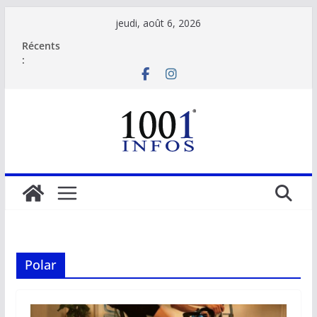
Passer
jeudi, août 6, 2026
au
Récents
contenu
:
Polar