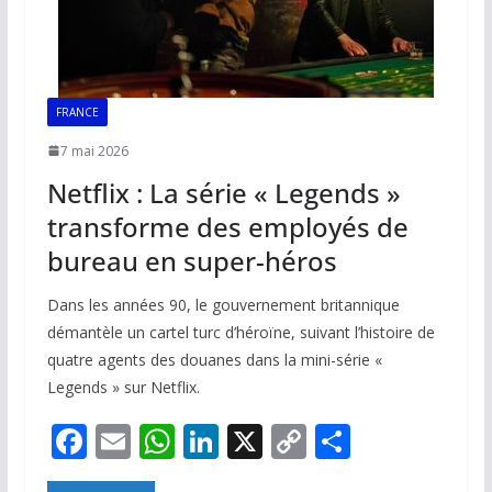
FRANCE
7 mai 2026
Netflix : La série « Legends »
transforme des employés de
bureau en super-héros
Dans les années 90, le gouvernement britannique
démantèle un cartel turc d’héroïne, suivant l’histoire de
quatre agents des douanes dans la mini-série «
Legends » sur Netflix.
F
E
W
Li
X
C
P
ac
m
h
n
o
ar