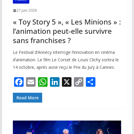
27 juin 2026
« Toy Story 5 », « Les Minions » :
l’animation peut-elle survivre
sans franchises ?
Le Festival d’Annecy interroge l’innovation en cinéma
d’animation. Le film Le Corset de Louis Clichy sortira le
14 octobre, après avoir reçu le Prix du Jury à Cannes.
F
E
W
Li
X
C
P
ac
m
h
n
o
ar
e
ai
at
k
p
ta
Read More
b
l
s
e
y
g
o
A
dI
Li
er
o
p
n
n