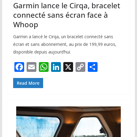
Garmin lance le Cirqa, bracelet
connecté sans écran face à
Whoop
Garmin a lancé le Cirqa, un bracelet connecté sans
écran et sans abonnement, au prix de 199,99 euros,
disponible depuis aujourd’hui.
F
E
W
Li
X
C
P
ac
m
h
n
o
ar
e
ai
at
k
p
ta
Read More
b
l
s
e
y
g
o
A
dI
Li
er
o
p
n
n
k
p
k