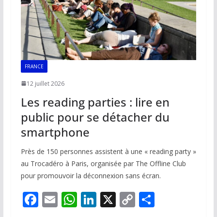
FRANCE
12 juillet 2026
Les reading parties : lire en
public pour se détacher du
smartphone
Près de 150 personnes assistent à une « reading party »
au Trocadéro à Paris, organisée par The Offline Club
pour promouvoir la déconnexion sans écran.
F
E
W
Li
X
C
P
ac
m
h
n
o
ar