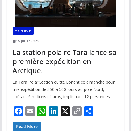
HIGH-TECH
19 juillet 2026
La station polaire Tara lance sa
première expédition en
Arctique.
La Tara Polar Station quitte Lorient ce dimanche pour
une expédition de 350 à 500 jours au pôle Nord,
coûtant 6 millions d’euros, impliquant 12 personnes.
F
E
W
Li
X
C
P
ac
m
h
n
o
ar
e
ai
at
k
p
ta
Read More