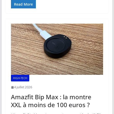
e
ai
at
k
p
ta
Read More
b
l
s
e
y
g
o
A
dI
Li
er
o
p
n
n
k
p
k
HIGH-TECH
4 juillet 2026
Amazfit Bip Max : la montre
XXL à moins de 100 euros ?