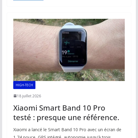
b
l
s
e
y
g
o
A
dI
Li
er
o
p
n
n
k
p
k
HIGH-TECH
18 juillet 2026
Xiaomi Smart Band 10 Pro
testé : presque une référence.
Xiaomi a lancé le Smart Band 10 Pro avec un écran de
1,74 pouce, GPS intégré, autonomie jusqu’à trois