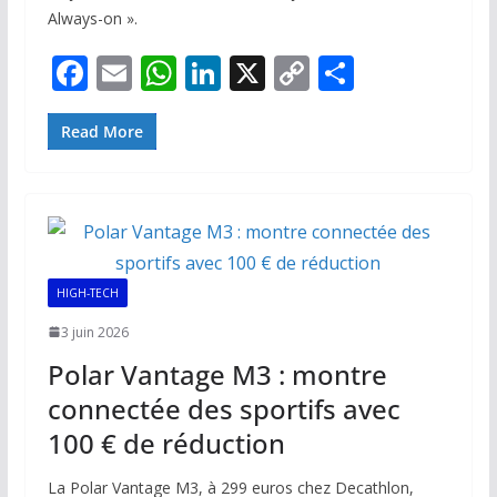
Always-on ».
F
E
W
Li
X
C
P
ac
m
h
n
o
ar
e
ai
at
k
p
ta
Read More
b
l
s
e
y
g
o
A
dI
Li
er
o
p
n
n
k
p
k
HIGH-TECH
3 juin 2026
Polar Vantage M3 : montre
connectée des sportifs avec
100 € de réduction
La Polar Vantage M3, à 299 euros chez Decathlon,