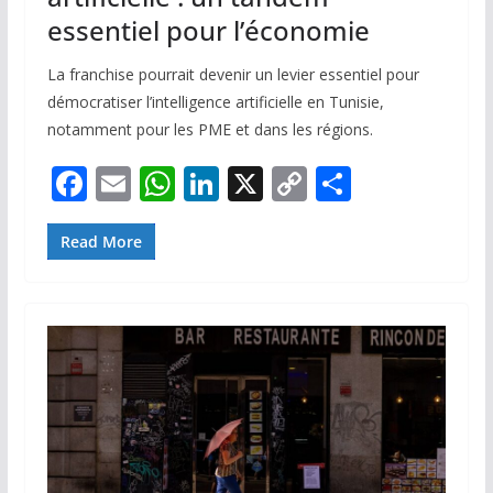
essentiel pour l’économie
La franchise pourrait devenir un levier essentiel pour
démocratiser l’intelligence artificielle en Tunisie,
notamment pour les PME et dans les régions.
F
E
W
Li
X
C
P
ac
m
h
n
o
ar
e
ai
at
k
p
ta
Read More
b
l
s
e
y
g
o
A
dI
Li
er
o
p
n
n
k
p
k