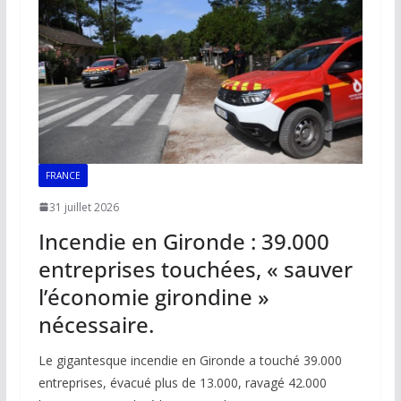
o
p
n
n
k
p
k
FRANCE
31 juillet 2026
Incendie en Gironde : 39.000
entreprises touchées, « sauver
l’économie girondine »
nécessaire.
Le gigantesque incendie en Gironde a touché 39.000
entreprises, évacué plus de 13.000, ravagé 42.000