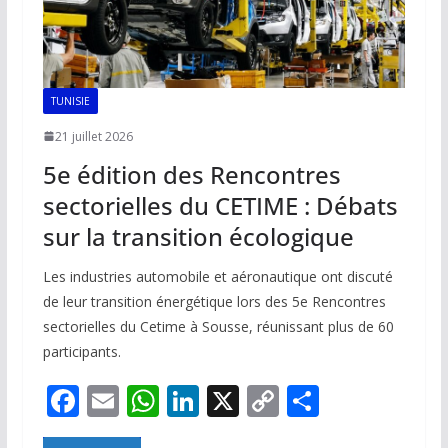
TUNISIE
21 juillet 2026
5e édition des Rencontres
sectorielles du CETIME : Débats
sur la transition écologique
Les industries automobile et aéronautique ont discuté
de leur transition énergétique lors des 5e Rencontres
sectorielles du Cetime à Sousse, réunissant plus de 60
participants.
F
E
W
Li
X
C
P
ac
m
h
n
o
ar