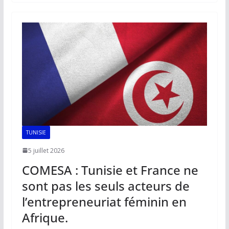
b
l
s
e
y
g
o
A
dI
Li
er
o
p
n
n
k
p
k
TUNISIE
5 juillet 2026
COMESA : Tunisie et France ne
sont pas les seuls acteurs de
l’entrepreneuriat féminin en
Afrique.