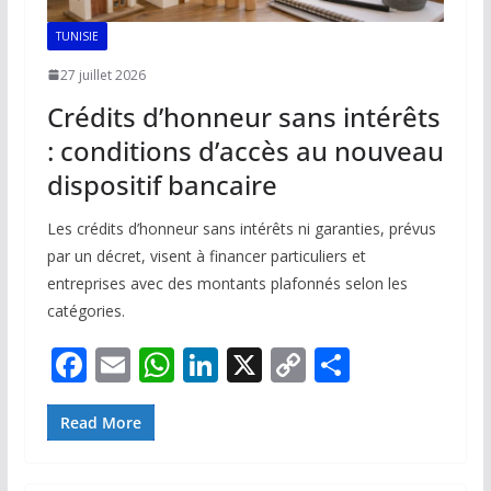
TUNISIE
27 juillet 2026
Crédits d’honneur sans intérêts
: conditions d’accès au nouveau
dispositif bancaire
Les crédits d’honneur sans intérêts ni garanties, prévus
par un décret, visent à financer particuliers et
entreprises avec des montants plafonnés selon les
catégories.
F
E
W
Li
X
C
P
ac
m
h
n
o
ar
e
ai
at
k
p
ta
Read More
b
l
s
e
y
g