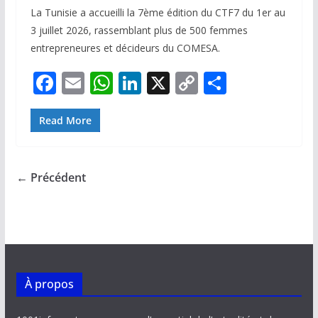
La Tunisie a accueilli la 7ème édition du CTF7 du 1er au
3 juillet 2026, rassemblant plus de 500 femmes
entrepreneures et décideurs du COMESA.
F
E
W
Li
X
C
P
ac
m
h
n
o
ar
e
ai
at
k
p
ta
Read More
b
l
s
e
y
g
o
A
dI
Li
er
← Précédent
o
p
n
n
k
p
k
À propos