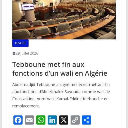
ALGÉRIE
29 juillet 2026
Tebboune met fin aux
fonctions d’un wali en Algérie
Abdelmadjid Tebboune a signé un décret mettant fin
aux fonctions d’Abdelkhalek Sayouda comme wali de
Constantine, nommant Kamal-Eddine Kerbouche en
remplacement.
F
E
W
Li
X
C
P