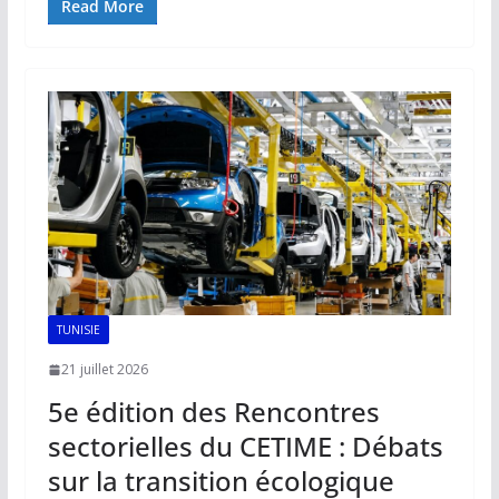
e
ai
at
k
p
ta
Read More
b
l
s
e
y
g
o
A
dI
Li
er
o
p
n
n
k
p
k
TUNISIE
21 juillet 2026
5e édition des Rencontres
sectorielles du CETIME : Débats
sur la transition écologique