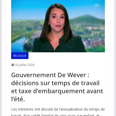
o
p
n
n
k
p
k
BELGIQUE
18 juillet 2026
Gouvernement De Wever :
décisions sur temps de travail
et taxe d’embarquement avant
l’été.
Les ministres ont discuté de l’annualisation du temps de
travail, d’un crédit familial de cinq jours par enfant, et