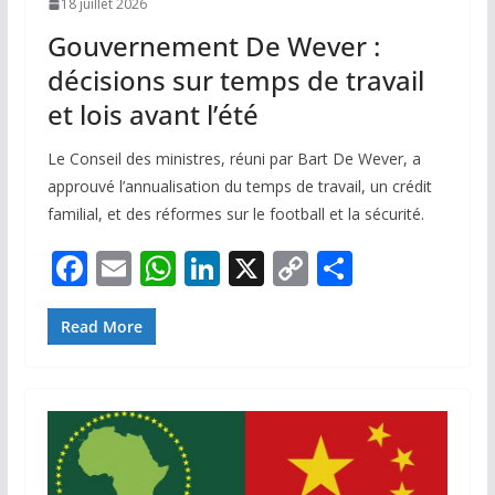
18 juillet 2026
Gouvernement De Wever :
décisions sur temps de travail
et lois avant l’été
Le Conseil des ministres, réuni par Bart De Wever, a
approuvé l’annualisation du temps de travail, un crédit
familial, et des réformes sur le football et la sécurité.
F
E
W
Li
X
C
P
ac
m
h
n
o
ar
e
ai
at
k
p
ta
Read More
b
l
s
e
y
g
o
A
dI
Li
er
o
p
n
n
k
p
k