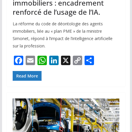
immobiliers : encadrement
renforcé de l’usage de l’IA.
La réforme du code de déontologie des agents
immobiliers, liée au « plan PME » de la ministre
Simonet, répond à l’impact de l’intelligence artificielle
sur la profession.
F
E
W
Li
X
C
P
ac
m
h
n
o
ar
e
ai
at
k
p
ta
Read More
b
l
s
e
y
g
o
A
dI
Li
er
o
p
n
n
k
p
k