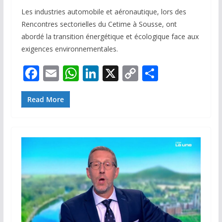
Les industries automobile et aéronautique, lors des
Rencontres sectorielles du Cetime à Sousse, ont
abordé la transition énergétique et écologique face aux
exigences environnementales.
F
E
W
Li
X
C
P
ac
m
h
n
o
ar
e
ai
at
k
p
ta
Read More
b
l
s
e
y
g
o
A
dI
Li
er
o
p
n
n
k
p
k