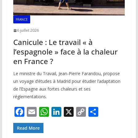
FRANCE
6 juillet 2026
Canicule : Le travail « à
l’espagnole » face à la chaleur
en France ?
Le ministre du Travail, Jean-Pierre Farandou, propose
un voyage d’études à Madrid pour étudier l’adaptation
de l’Espagne aux fortes chaleurs et ses
réglementations.
F
E
W
Li
X
C
P
ac
m
h
n
o
ar
e
ai
at
k
p
ta
Read More