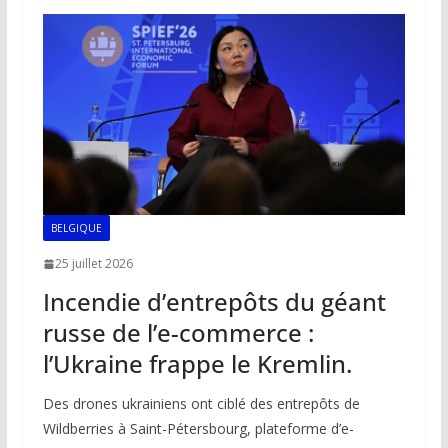
o
A
dI
Li
er
o
p
n
n
k
p
k
BELGIQUE
25 juillet 2026
Incendie d’entrepôts du géant
russe de l’e-commerce :
l’Ukraine frappe le Kremlin.
Des drones ukrainiens ont ciblé des entrepôts de
Wildberries à Saint-Pétersbourg, plateforme d’e-