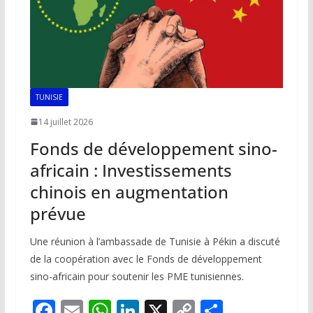
TUNISIE
14 juillet 2026
Fonds de développement sino-
africain : Investissements
chinois en augmentation
prévue
Une réunion à l’ambassade de Tunisie à Pékin a discuté
de la coopération avec le Fonds de développement
sino-africain pour soutenir les PME tunisiennes.
F
E
W
Li
X
C
P