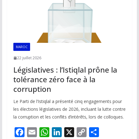
MAROC
22 juillet 2026
Législatives : l’Istiqlal prône la
tolérance zéro face à la
corruption
Le Parti de l’Istiqlal a présenté cinq engagements pour
les élections législatives de 2026, incluant la lutte contre
la corruption et les conflits d’intérêts, lors de colloques.
F
E
W
Li
X
C
P