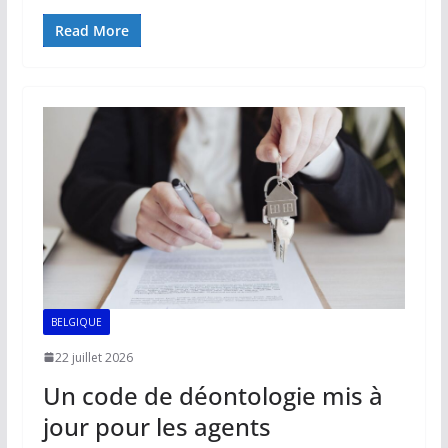
ac
m
h
n
o
ar
e
ai
at
k
p
ta
Read More
b
l
s
e
y
g
o
A
dI
Li
er
o
p
n
n
k
p
k
BELGIQUE
22 juillet 2026
Un code de déontologie mis à
jour pour les agents