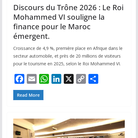
Discours du Trône 2026 : Le Roi
Mohammed VI souligne la
finance pour le Maroc
émergent.
Croissance de 4,9 %, première place en Afrique dans le
secteur automobile, et près de 20 millions de visiteurs
pour le tourisme en 2025, selon le Roi Mohammed VI.
F
E
W
Li
X
C
P
ac
m
h
n
o
ar
e
ai
at
k
p
ta
Read More
b
l
s
e
y
g
o
A
dI
Li
er
o
p
n
n
k
p
k