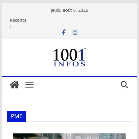
Passer
jeudi, août 6, 2026
au
Récents
contenu
:
PME