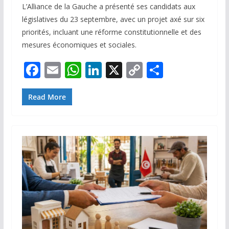
L’Alliance de la Gauche a présenté ses candidats aux
législatives du 23 septembre, avec un projet axé sur six
priorités, incluant une réforme constitutionnelle et des
mesures économiques et sociales.
F
E
W
Li
X
C
P
ac
m
h
n
o
ar
e
ai
at
k
p
ta
Read More
b
l
s
e
y
g
o
A
dI
Li
er
o
p
n
n
k
p
k