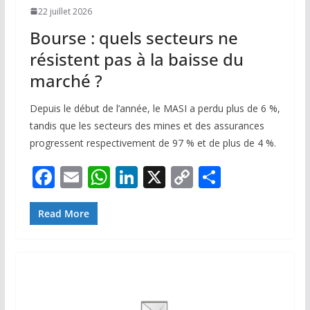
22 juillet 2026
Bourse : quels secteurs ne
résistent pas à la baisse du
marché ?
Depuis le début de l’année, le MASI a perdu plus de 6 %,
tandis que les secteurs des mines et des assurances
progressent respectivement de 97 % et de plus de 4 %.
F
E
W
Li
X
C
P
ac
m
h
n
o
ar
e
ai
at
k
p
ta
Read More
b
l
s
e
y
g
o
A
dI
Li
er
o
p
n
n
k
p
k