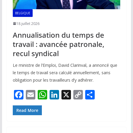
BELGIQUE
18 juillet 2026
Annualisation du temps de
travail : avancée patronale,
recul syndical
Le ministre de l’Emploi, David Clarinval, a annoncé que
le temps de travail sera calculé annuellement, sans
obligation pour les travailleurs d’y adhérer.
F
E
W
Li
X
C
P
ac
m
h
n
o
ar
e
ai
at
k
p
ta
Read More
b
l
s
e
y
g
o
A
dI
Li
er