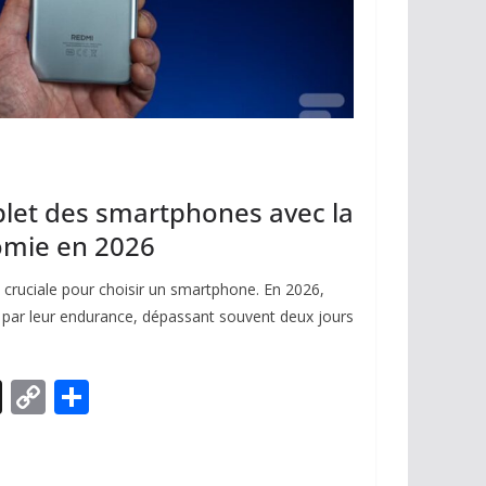
let des smartphones avec la
omie en 2026
t cruciale pour choisir un smartphone. En 2026,
 par leur endurance, dépassant souvent deux jours
X
C
P
o
ar
p
ta