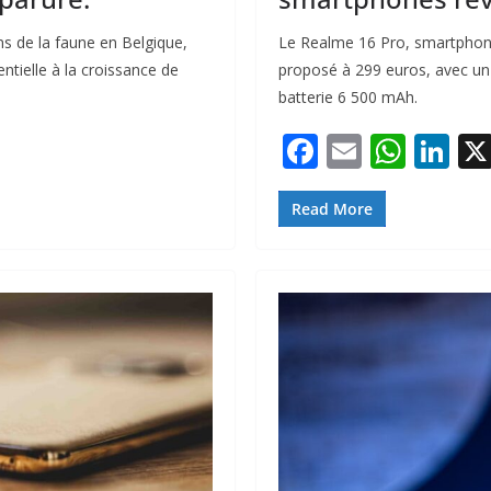
s de la faune en Belgique,
Le Realme 16 Pro, smartphon
ntielle à la croissance de
proposé à 299 euros, avec u
batterie 6 500 mAh.
F
E
W
Li
ac
m
h
n
e
ai
at
k
Read More
b
l
s
e
o
A
dI
o
p
n
k
p