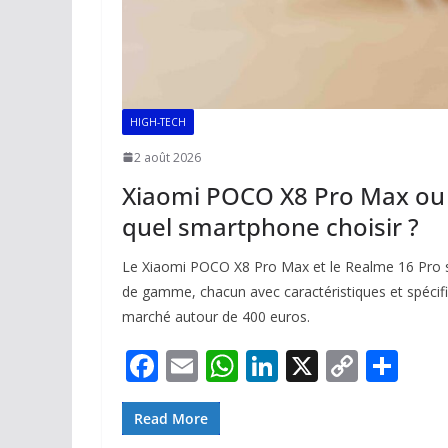
HIGH-TECH
2 août 2026
Xiaomi POCO X8 Pro Max ou 
quel smartphone choisir ?
Le Xiaomi POCO X8 Pro Max et le Realme 16 Pro 
de gamme, chacun avec caractéristiques et spécific
marché autour de 400 euros.
F
E
W
Li
X
C
P
ac
m
h
n
o
ar
e
ai
at
k
p
ta
Read More