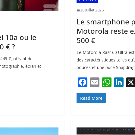
30 juillet 2026
Le smartphone pl
Motorola reste ex
el 10a ou le
500 €
0 € ?
Le Motorola Razr 60 Ultra est
449 €, offrant des
des caractéristiques telles qu
photographie, écran et
pouces et une puce Snapdrago
F
E
W
Li
ac
m
h
n
e
ai
at
k
Read More
b
l
s
e
o
A
dI
o
p
n