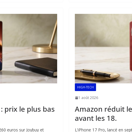
b
l
s
e
o
A
dI
o
p
n
k
p
HIGH-TECH
1 août 2026
 prix le plus bas
Amazon réduit le 
avant les 18.
260 euros sur Joybuy et
L’iPhone 17 Pro, lancé en se