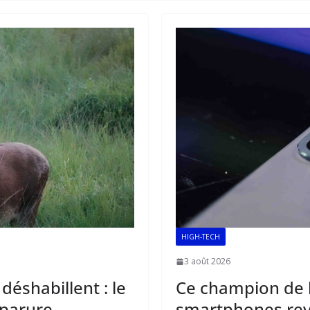
HIGH-TECH
3 août 2026
 déshabillent : le
Ce champion de 
 parure.
smartphones rev