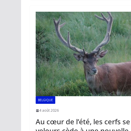
b
l
s
e
y
g
o
A
dI
Li
er
o
p
n
n
k
p
k
BELGIQUE
4 août 2026
Au cœur de l’été, les cerfs se
velours cède à une nouvelle