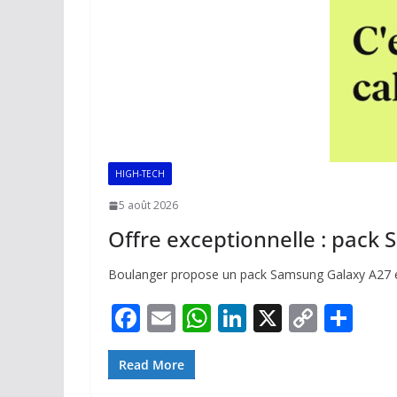
HIGH-TECH
5 août 2026
Offre exceptionnelle : pack
Boulanger propose un pack Samsung Galaxy A27 et b
F
E
W
Li
X
C
P
ac
m
h
n
o
ar
e
ai
at
k
p
ta
Read More