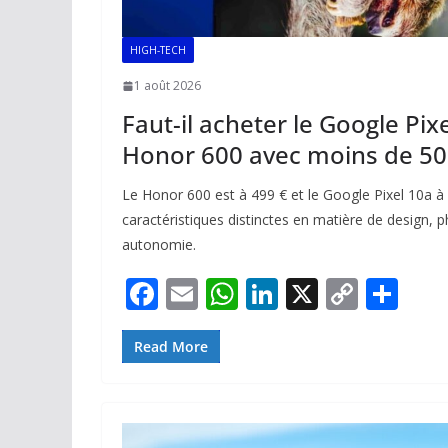
HIGH-TECH
1 août 2026
Faut-il acheter le Google Pix
Honor 600 avec moins de 50
Le Honor 600 est à 499 € et le Google Pixel 10a à 
caractéristiques distinctes en matière de design, 
autonomie.
F
E
W
Li
X
C
P
ac
m
h
n
o
ar
e
ai
at
k
p
ta
Read More
b
l
s
e
y
g
o
A
dI
Li
er