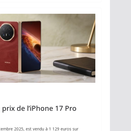
y
g
Li
er
n
k
prix de l’iPhone 17 Pro
ptembre 2025, est vendu à 1 129 euros sur