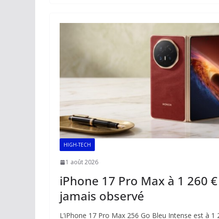
b
l
s
e
y
g
o
A
dI
Li
er
o
p
n
n
k
p
k
HIGH-TECH
1 août 2026
iPhone 17 Pro Max à 1 260 € :
jamais observé
L’iPhone 17 Pro Max 256 Go Bleu Intense est à 1 