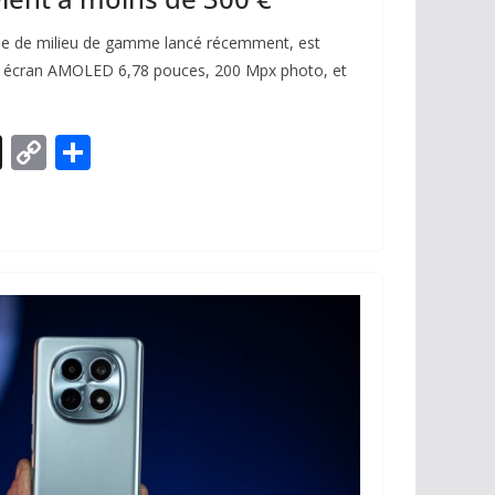
e de milieu de gamme lancé récemment, est
n écran AMOLED 6,78 pouces, 200 Mpx photo, et
X
C
P
o
ar
p
ta
y
g
Li
er
n
k