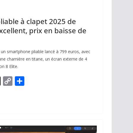
iable à clapet 2025 de
cellent, prix en baisse de
 un smartphone pliable lancé à 799 euros, avec
’une charnière en titane, un écran externe de 4
n 8 Elite.
X
C
P
o
ar
p
ta
y
g
Li
er
n