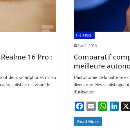
HIGH-TECH
2 août 2026
Realme 16 Pro :
Comparatif comp
meilleure auton
sont deux smartphones milieu
L’autonomie de la batterie es
ations distinctes, visant le
divers modèles se distinguent
d’utilisation.
F
E
W
Li
ac
m
h
n
e
ai
at
k
Read More