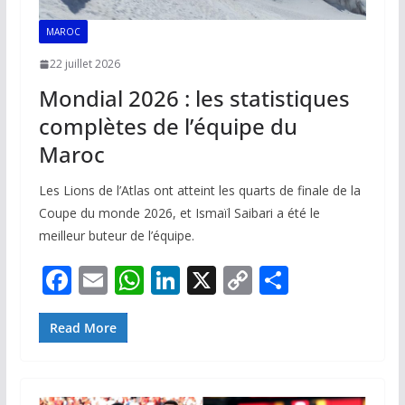
MAROC
22 juillet 2026
Mondial 2026 : les statistiques
complètes de l’équipe du
Maroc
Les Lions de l’Atlas ont atteint les quarts de finale de la
Coupe du monde 2026, et Ismaïl Saibari a été le
meilleur buteur de l’équipe.
F
E
W
Li
X
C
P
ac
m
h
n
o
ar
e
ai
at
k
p
ta
Read More
b
l
s
e
y
g
o
A
dI
Li
er