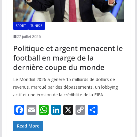
SPORT
TUNISIE
27 juillet 2026
Politique et argent menacent le
football en marge de la
dernière coupe du monde
Le Mondial 2026 a généré 15 milliards de dollars de
revenus, marqué par des dépassements, un lobbying
actif et une érosion de la crédibilité de la FIFA.
F
E
W
Li
X
C
P
ac
m
h
n
o
ar
e
ai
at
k
p
ta
Read More