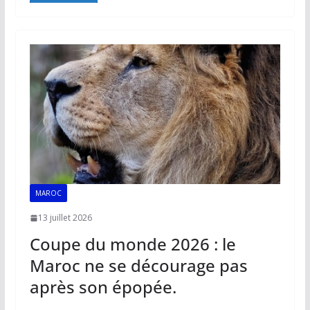
b
l
s
e
y
g
o
A
dI
Li
er
o
p
n
n
k
p
k
MAROC
13 juillet 2026
Coupe du monde 2026 : le
Maroc ne se décourage pas
après son épopée.