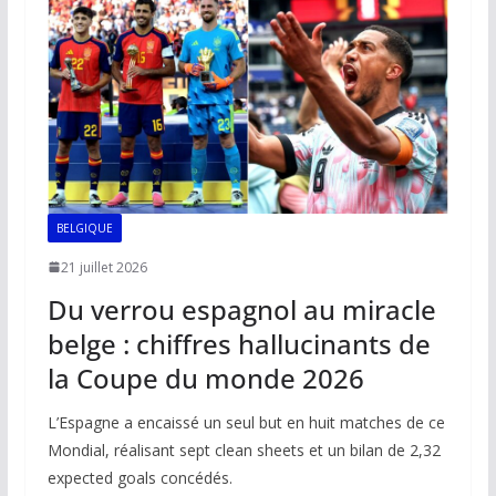
o
p
n
n
k
p
k
BELGIQUE
21 juillet 2026
Du verrou espagnol au miracle
belge : chiffres hallucinants de
la Coupe du monde 2026
L’Espagne a encaissé un seul but en huit matches de ce
Mondial, réalisant sept clean sheets et un bilan de 2,32
expected goals concédés.