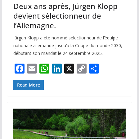
Deux ans après, Jürgen Klopp
devient sélectionneur de
l’Allemagne.
Jürgen Klopp a été nommé sélectionneur de l’équipe
nationale allemande jusqu’à la Coupe du monde 2030,
débutant son mandat le 24 septembre 2025.
F
E
W
Li
X
C
P
ac
m
h
n
o
ar
e
ai
at
k
p
ta
Read More
b
l
s
e
y
g
o
A
dI
Li
er
o
p
n
n
k
p
k