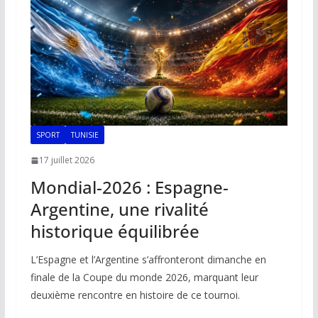
o
p
n
n
k
p
k
SPORT
TUNISIE
17 juillet 2026
Mondial-2026 : Espagne-
Argentine, une rivalité
historique équilibrée
L’Espagne et l’Argentine s’affronteront dimanche en
finale de la Coupe du monde 2026, marquant leur
deuxième rencontre en histoire de ce tournoi.