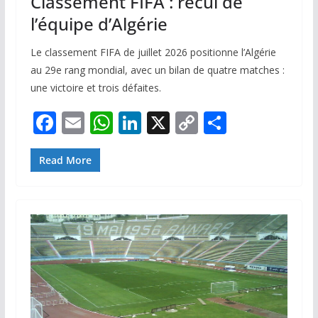
Classement FIFA : recul de
l’équipe d’Algérie
Le classement FIFA de juillet 2026 positionne l’Algérie
au 29e rang mondial, avec un bilan de quatre matches :
une victoire et trois défaites.
F
E
W
Li
X
C
P
ac
m
h
n
o
ar
e
ai
at
k
p
ta
Read More
b
l
s
e
y
g
o
A
dI
Li
er
o
p
n
n
k
p
k