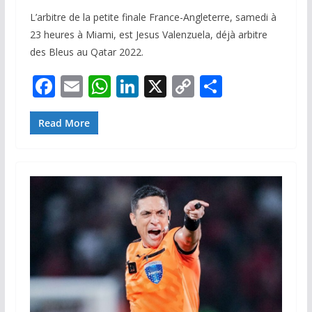
L’arbitre de la petite finale France-Angleterre, samedi à
23 heures à Miami, est Jesus Valenzuela, déjà arbitre
des Bleus au Qatar 2022.
F
E
W
Li
X
C
P
ac
m
h
n
o
ar
e
ai
at
k
p
ta
Read More
b
l
s
e
y
g
o
A
dI
Li
er
o
p
n
n
k
p
k