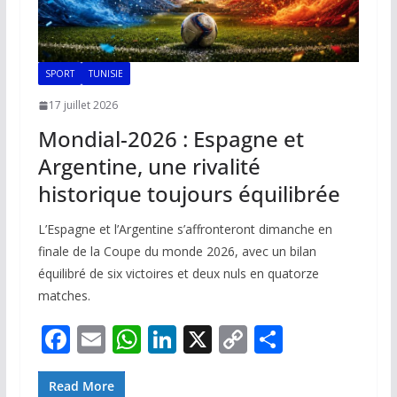
SPORT
TUNISIE
17 juillet 2026
Mondial-2026 : Espagne et
Argentine, une rivalité
historique toujours équilibrée
L’Espagne et l’Argentine s’affronteront dimanche en
finale de la Coupe du monde 2026, avec un bilan
équilibré de six victoires et deux nuls en quatorze
matches.
F
E
W
Li
X
C
P
ac
m
h
n
o
ar
e
ai
at
k
p
ta
Read More