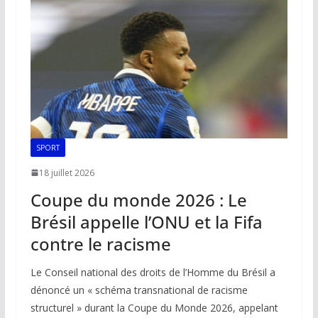
o
p
n
n
k
p
k
SPORT
18 juillet 2026
Coupe du monde 2026 : Le
Brésil appelle l’ONU et la Fifa
contre le racisme
Le Conseil national des droits de l’Homme du Brésil a
dénoncé un « schéma transnational de racisme
structurel » durant la Coupe du Monde 2026, appelant