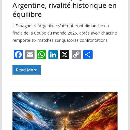
Argentine, rivalité historique en
équilibre
L’Espagne et l’Argentine s’affronteront dimanche en
finale de la Coupe du monde 2026, après avoir chacune
remporté six matches sur quatorze confrontations.
F
E
W
Li
X
C
P
ac
m
h
n
o
ar
e
ai
at
k
p
ta
Read More
b
l
s
e
y
g
o
A
dI
Li
er
o
p
n
n
k
p
k