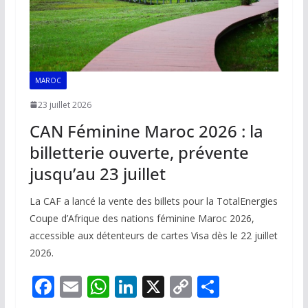
MAROC
23 juillet 2026
CAN Féminine Maroc 2026 : la
billetterie ouverte, prévente
jusqu’au 23 juillet
La CAF a lancé la vente des billets pour la TotalEnergies
Coupe d’Afrique des nations féminine Maroc 2026,
accessible aux détenteurs de cartes Visa dès le 22 juillet
2026.
F
E
W
Li
X
C
P