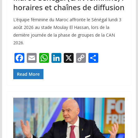
horaires et chaînes de diffusion
L’équipe féminine du Maroc affronte le Sénégal lundi 3
août 2026 au stade Moulay El Hassan, lors de la
dernière journée de la phase de groupes de la CAN
2026.
F
E
W
Li
X
C
P
ac
m
h
n
o
ar
e
ai
at
k
p
ta
Read More
b
l
s
e
y
g
o
A
dI
Li
er
o
p
n
n
k
p
k