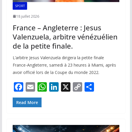
SPORT
18 juillet 2026
France – Angleterre : Jesus
Valenzuela, arbitre vénézuélien
de la petite finale.
L’arbitre Jesus Valenzuela dirigera la petite finale
France-Angleterre, samedi à 23 heures à Miami, après
avoir officié lors de la Coupe du monde 2022.
F
E
W
Li
X
C
P
ac
m
h
n
o
ar
e
ai
at
k
p
ta
Read More
b
l
s
e
y
g
o
A
dI
Li
er