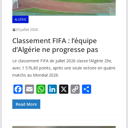
ALGÉRIE
20 juillet 2026
Classement FIFA : l’équipe
d’Algérie ne progresse pas
Le classement FIFA de juillet 2026 classe l’Algérie 29e,
avec 1 576,80 points, après une seule victoire en quatre
matchs au Mondial 2026.
F
E
W
Li
X
C
P
ac
m
h
n
o
ar
e
ai
at
k
p
ta
Read More
b
l
s
e
y
g
o
A
dI
Li
er