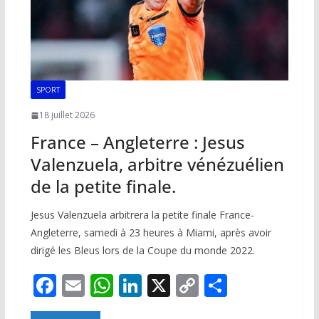
SPORT
18 juillet 2026
France – Angleterre : Jesus
Valenzuela, arbitre vénézuélien
de la petite finale.
Jesus Valenzuela arbitrera la petite finale France-
Angleterre, samedi à 23 heures à Miami, après avoir
dirigé les Bleus lors de la Coupe du monde 2022.
F
E
W
Li
X
C
P
ac
m
h
n
o
ar