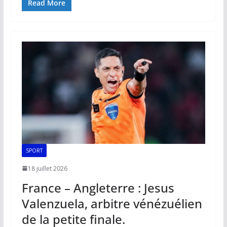
e
ai
at
k
p
ta
Read More
b
l
s
e
y
g
o
A
dI
Li
er
o
p
n
n
k
p
k
SPORT
18 juillet 2026
France – Angleterre : Jesus
Valenzuela, arbitre vénézuélien
de la petite finale.