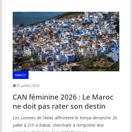
b
l
s
e
y
g
o
A
dI
Li
er
o
p
n
n
k
p
k
MAROC
25 juillet 2026
CAN féminine 2026 : Le Maroc
ne doit pas rater son destin
Les Lionnes de l’Atlas affrontent le Kenya dimanche 26
juillet à 21h à Rabat, cherchant à remporter leur