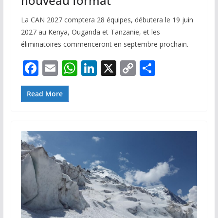
nouveau format
La CAN 2027 comptera 28 équipes, débutera le 19 juin
2027 au Kenya, Ouganda et Tanzanie, et les
éliminatoires commenceront en septembre prochain.
F
E
W
Li
X
C
P
ac
m
h
n
o
ar
e
ai
at
k
p
ta
Read More
b
l
s
e
y
g
o
A
dI
Li
er
o
p
n
n
k
p
k