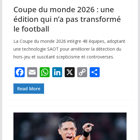
Coupe du monde 2026 : une
édition qui n’a pas transformé
le football
La Coupe du monde 2026 intègre 48 équipes, adoptant
une technologie SAOT pour améliorer la détection du
hors-jeu et suscitant scepticisme et controverses.
F
E
W
Li
X
C
P
ac
m
h
n
o
ar
e
ai
at
k
p
ta
Read More
b
l
s
e
y
g
o
A
dI
Li
er
o
p
n
n
k
p
k