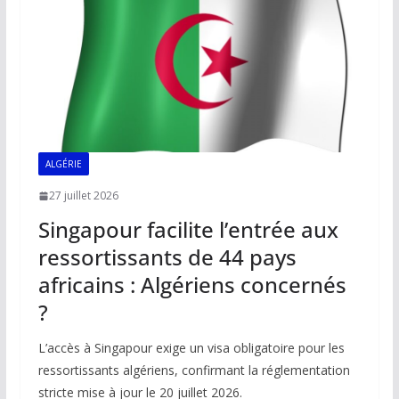
o
p
n
n
k
p
k
ALGÉRIE
27 juillet 2026
Singapour facilite l’entrée aux
ressortissants de 44 pays
africains : Algériens concernés
?
L’accès à Singapour exige un visa obligatoire pour les
ressortissants algériens, confirmant la réglementation
stricte mise à jour le 20 juillet 2026.