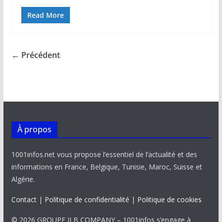
ac
m
h
n
o
ar
e
ai
at
k
p
ta
Read More
b
l
s
e
y
g
o
A
dI
Li
er
← Précédent
o
p
n
n
k
p
k
À propos
1001infos.net vous propose l’essentiel de l’actualité et des
informations en France, Belgique, Tunisie, Maroc, Suisse et
Algérie.
Contact
|
Politique de confidentialité
|
Politique de cookies
© 2026 GROUPE JLB COMPANY – 1001infos s’engage à