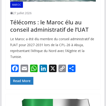
MAROC
27 juillet 2026
Télécoms : le Maroc élu au
conseil administratif de l’UAT
Le Maroc a été élu membre du conseil administratif de
l’UAT pour 2027-2031 lors de la CPL-26 à Abuja,
représentant l’Afrique du Nord avec l’Algérie et la
Tunisie.
F
E
W
Li
X
C
P
ac
m
h
n
o
ar
e
ai
at
k
p
ta
Read More
b
l
s
e
y
g
o
A
dI
Li
er