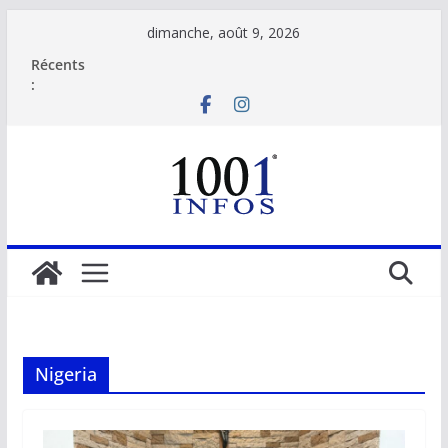
Passer
dimanche, août 9, 2026
au
Récents
contenu
:
Nigeria