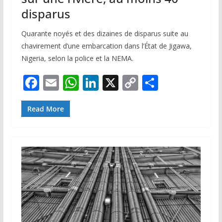
disparus
Quarante noyés et des dizaines de disparus suite au
chavirement d’une embarcation dans l’État de Jigawa,
Nigeria, selon la police et la NEMA.
F
E
W
Li
X
C
P
ac
m
h
n
o
ar
e
ai
at
k
p
ta
Read More
b
l
s
e
y
g
o
A
dI
Li
er
o
p
n
n
k
p
k