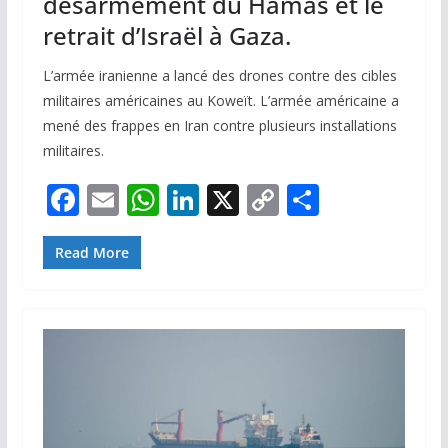
désarmement du Hamas et le
retrait d’Israël à Gaza.
L’armée iranienne a lancé des drones contre des cibles
militaires américaines au Koweït. L’armée américaine a
mené des frappes en Iran contre plusieurs installations
militaires.
F
E
W
Li
X
C
P
ac
m
h
n
o
ar
e
ai
at
k
p
ta
Read More
b
l
s
e
y
g
o
A
dI
Li
er
o
p
n
n
k
p
k