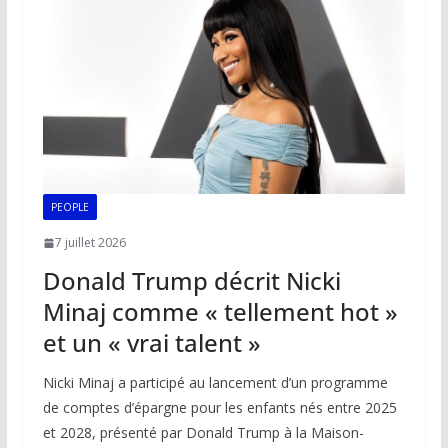
o
p
n
n
k
p
k
PEOPLE
7 juillet 2026
Donald Trump décrit Nicki
Minaj comme « tellement hot »
et un « vrai talent »
Nicki Minaj a participé au lancement d’un programme
de comptes d’épargne pour les enfants nés entre 2025
et 2028, présenté par Donald Trump à la Maison-