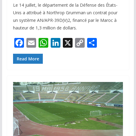
Le 14 juillet, le département de la Défense des États-
Unis a attribué à Northrop Grumman un contrat pour
un système AN/APR-39D(V)2, financé par le Maroc à
hauteur de 1,3 million de dollars.
F
E
W
Li
X
C
P
ac
m
h
n
o
ar
e
ai
at
k
p
ta
Read More
b
l
s
e
y
g
o
A
dI
Li
er
o
p
n
n
k
p
k