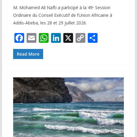
M. Mohamed Ali Nafti a participé à la 49ᵉ Session
Ordinaire du Conseil Exécutif de l’Union Africaine à
Addis-Abeba, les 28 et 29 juillet 2026.
F
E
W
Li
X
C
P
ac
m
h
n
o
ar
e
ai
at
k
p
ta
Read More
b
l
s
e
y
g
o
A
dI
Li
er
o
p
n
n
k
p
k