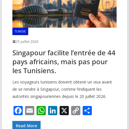
TUNISIE
25 juillet 2026
Singapour facilite l’entrée de 44
pays africains, mais pas pour
les Tunisiens.
Les voyageurs tunisiens doivent obtenir un visa avant
de se rendre à Singapour, comme l’indiquent les
autorités singapouriennes depuis le 20 juillet 2026.
F
E
W
Li
X
C
P
ac
m
h
n
o
ar
e
ai
at
k
p
ta
Read More