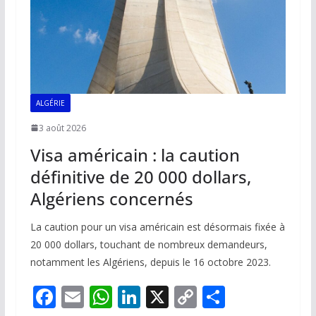
ALGÉRIE
3 août 2026
Visa américain : la caution
définitive de 20 000 dollars,
Algériens concernés
La caution pour un visa américain est désormais fixée à
20 000 dollars, touchant de nombreux demandeurs,
notamment les Algériens, depuis le 16 octobre 2023.
F
E
W
Li
X
C
P