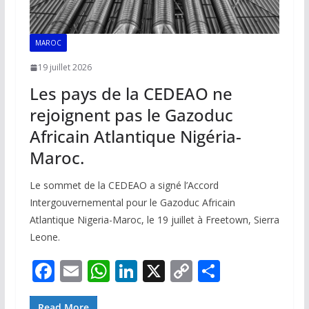
MAROC
19 juillet 2026
Les pays de la CEDEAO ne
rejoignent pas le Gazoduc
Africain Atlantique Nigéria-
Maroc.
Le sommet de la CEDEAO a signé l’Accord
Intergouvernemental pour le Gazoduc Africain
Atlantique Nigeria-Maroc, le 19 juillet à Freetown, Sierra
Leone.
F
E
W
Li
X
C
P
ac
m
h
n
o
ar
Read More