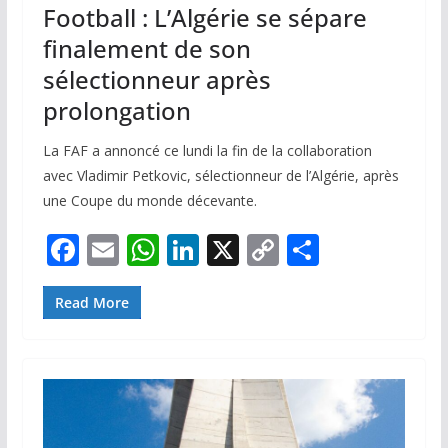
Football : L’Algérie se sépare
finalement de son
sélectionneur après
prolongation
La FAF a annoncé ce lundi la fin de la collaboration
avec Vladimir Petkovic, sélectionneur de l’Algérie, après
une Coupe du monde décevante.
F
E
W
Li
X
C
P
ac
m
h
n
o
ar
e
ai
at
k
p
ta
Read More
b
l
s
e
y
g
o
A
dI
Li
er
o
p
n
n
k
p
k