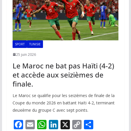
SPORT
TUNISIE
25 juin 2026
Le Maroc ne bat pas Haïti (4-2)
et accède aux seizièmes de
finale.
Le Maroc se qualifie pour les seizièmes de finale de la
Coupe du monde 2026 en battant Haïti 4-2, terminant
deuxième du groupe C avec sept points.
F
E
W
Li
X
C
P