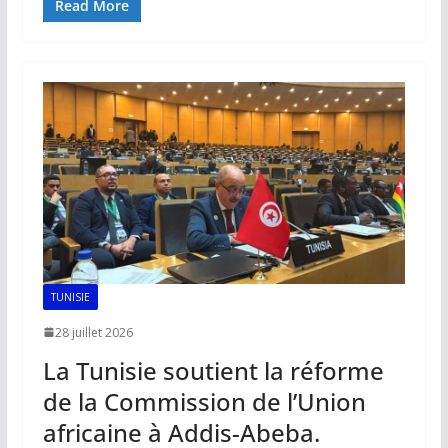
e
ai
at
k
p
ta
Read More
b
l
s
e
y
g
o
A
dI
Li
er
o
p
n
n
k
p
k
TUNISIE
28 juillet 2026
La Tunisie soutient la réforme
de la Commission de l’Union
africaine à Addis-Abeba.