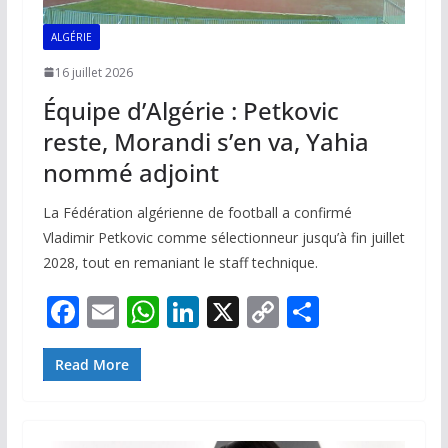
ALGÉRIE
16 juillet 2026
Équipe d’Algérie : Petkovic
reste, Morandi s’en va, Yahia
nommé adjoint
La Fédération algérienne de football a confirmé
Vladimir Petkovic comme sélectionneur jusqu’à fin juillet
2028, tout en remaniant le staff technique.
F
E
W
Li
X
C
P
ac
m
h
n
o
ar
e
ai
at
k
p
ta
Read More
b
l
s
e
y
g
o
A
dI
Li
er