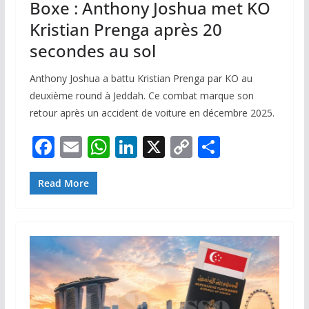
Boxe : Anthony Joshua met KO
Kristian Prenga après 20
secondes au sol
Anthony Joshua a battu Kristian Prenga par KO au
deuxième round à Jeddah. Ce combat marque son
retour après un accident de voiture en décembre 2025.
F
E
W
Li
X
C
P
ac
m
h
n
o
ar
e
ai
at
k
p
ta
Read More
b
l
s
e
y
g
o
A
dI
Li
er
o
p
n
n
k
p
k