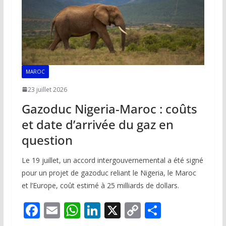
MAROC
23 juillet 2026
Gazoduc Nigeria-Maroc : coûts
et date d’arrivée du gaz en
question
Le 19 juillet, un accord intergouvernemental a été signé
pour un projet de gazoduc reliant le Nigeria, le Maroc
et l’Europe, coût estimé à 25 milliards de dollars.
F
E
W
Li
X
C
P