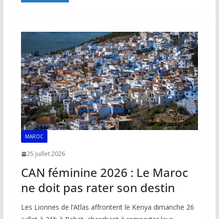
b
l
s
e
y
g
o
A
dI
Li
er
o
p
n
n
k
p
k
MAROC
25 juillet 2026
CAN féminine 2026 : Le Maroc
ne doit pas rater son destin
Les Lionnes de l’Atlas affrontent le Kenya dimanche 26