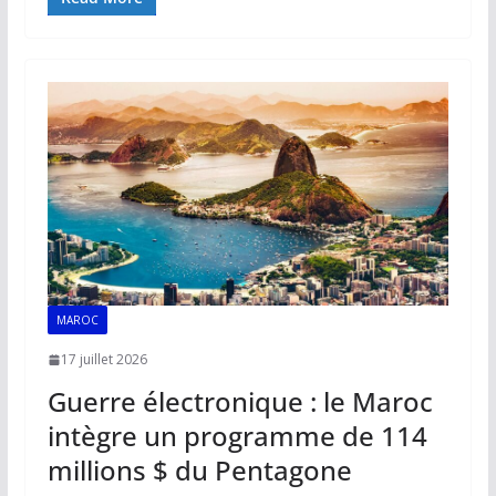
e
ai
at
k
p
ta
b
l
s
e
y
g
o
A
dI
Li
er
o
p
n
n
k
p
k
MAROC
17 juillet 2026
Guerre électronique : le Maroc
intègre un programme de 114
millions $ du Pentagone