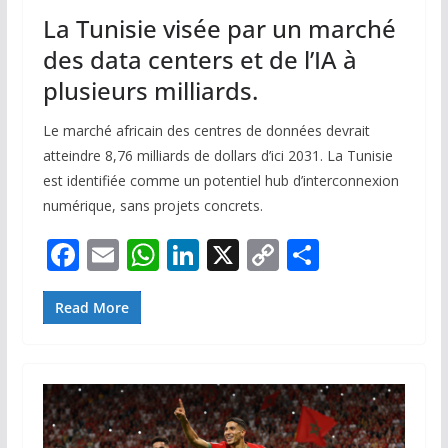
La Tunisie visée par un marché
des data centers et de l’IA à
plusieurs milliards.
Le marché africain des centres de données devrait
atteindre 8,76 milliards de dollars d’ici 2031. La Tunisie
est identifiée comme un potentiel hub d’interconnexion
numérique, sans projets concrets.
F
E
W
Li
X
C
P
ac
m
h
n
o
ar
e
ai
at
k
p
ta
Read More
b
l
s
e
y
g
o
A
dI
Li
er
o
p
n
n
k
p
k