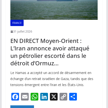
FRANCE
31 juillet 2026
EN DIRECT Moyen-Orient :
L’Iran annonce avoir attaqué
un pétrolier escorté dans le
détroit d’Ormuz…
Le Hamas a accepté un accord de désarmement en
échange d’un retrait israélien de Gaza, tandis que des
tensions émergent entre l’Iran et les États-Unis.
F
E
W
Li
X
C
P
ac
m
h
n
o
ar