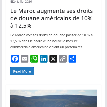
24 juillet 2026
Le Maroc augmente ses droits
de douane américains de 10%
à 12,5%
Le Maroc voit ses droits de douane passer de 10 % à
12,5 % dans le cadre d’une nouvelle mesure
commerciale américaine ciblant 60 partenaires.
F
E
W
Li
X
C
P
ac
m
h
n
o
ar
e
ai
at
k
p
ta
Read More
b
l
s
e
y
g
o
A
dI
Li
er
o
p
n
n
k
p
k