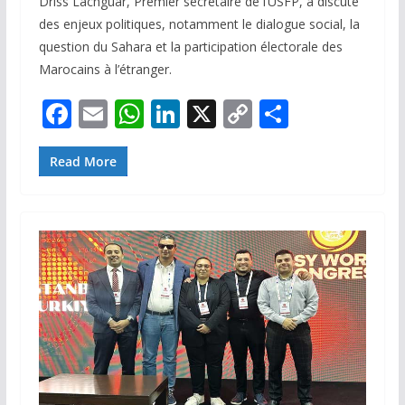
Driss Lachguar, Premier secrétaire de l’USFP, a discuté
des enjeux politiques, notamment le dialogue social, la
question du Sahara et la participation électorale des
Marocains à l’étranger.
F
E
W
Li
X
C
P
ac
m
h
n
o
ar
e
ai
at
k
p
ta
Read More
b
l
s
e
y
g
o
A
dI
Li
er
o
p
n
n
k
p
k