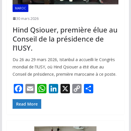
MAROC
30 mars 2026
Hind Qsiouer, première élue au
Conseil de la présidence de
l’IUSY.
Du 26 au 29 mars 2026, Istanbul a accueilli le Congrès
mondial de l’IUSY, où Hind Qsiouer a été élue au
Conseil de présidence, première marocaine à ce poste.
F
E
W
Li
X
C
P
ac
m
h
n
o
ar
e
ai
at
k
p
ta
Read More
b
l
s
e
y
g
o
A
dI
Li
er