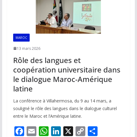
o
p
n
n
k
p
k
MAROC
13 mars 2026
Rôle des langues et
coopération universitaire dans
le dialogue Maroc-Amérique
latine
La conférence à Villahermosa, du 9 au 14 mars, a
souligné le rôle des langues dans le dialogue culturel
entre le Maroc et l’Amérique latine.
F
E
W
Li
X
C
P