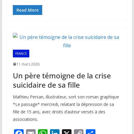
ac
m
h
n
o
ar
e
ai
at
k
p
ta
Read More
b
l
s
e
y
g
o
A
dI
Li
er
o
p
n
n
k
p
k
FRANCE
11 mars 2026
Un père témoigne de la crise
suicidaire de sa fille
Mathieu Persan, illustrateur, sort son roman graphique
*Le passage* mercredi, relatant la dépression de sa
fille de 15 ans, avec droits d’auteur versés à des
associations.
F
E
W
Li
X
C
P