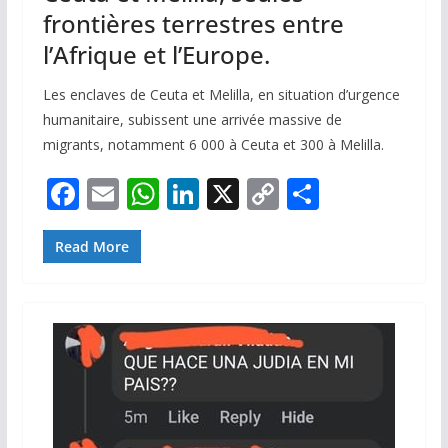
frontières terrestres entre
l’Afrique et l’Europe.
Les enclaves de Ceuta et Melilla, en situation d’urgence
humanitaire, subissent une arrivée massive de
migrants, notamment 6 000 à Ceuta et 300 à Melilla.
F
E
W
Li
X
C
P
ac
m
h
n
o
ar
e
ai
at
k
p
ta
Read More
b
l
s
e
y
g
o
A
dI
Li
er
o
p
n
n
k
p
k