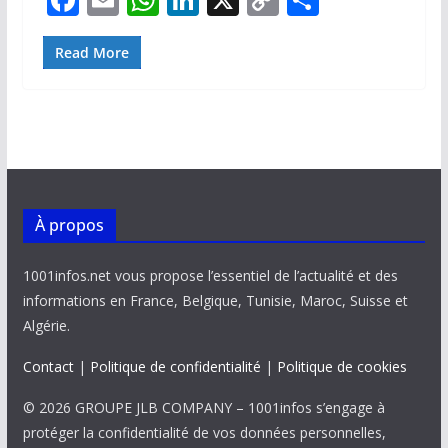
ac
m
h
n
o
ar
e
ai
at
k
p
ta
Read More
b
l
s
e
y
g
o
A
dI
Li
er
o
p
n
n
k
p
k
À propos
1001infos.net vous propose l’essentiel de l’actualité et des
informations en France, Belgique, Tunisie, Maroc, Suisse et
Algérie.
Contact
|
Politique de confidentialité
|
Politique de cookies
© 2026 GROUPE JLB COMPANY – 1001infos s’engage à
protéger la confidentialité de vos données personnelles,