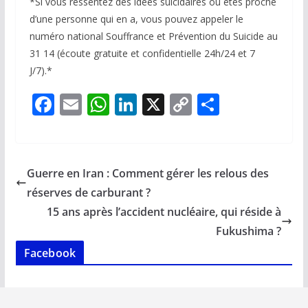
*Si vous ressentez des idées suicidaires ou êtes proche
d’une personne qui en a, vous pouvez appeler le
numéro national Souffrance et Prévention du Suicide au
31 14 (écoute gratuite et confidentielle 24h/24 et 7
J/7).*
F
E
W
Li
X
C
P
ac
m
h
n
o
ar
e
ai
at
k
p
ta
b
l
s
e
y
g
Guerre en Iran : Comment gérer les relous des
o
A
dI
Li
er
réserves de carburant ?
o
p
n
n
15 ans après l’accident nucléaire, qui réside à
k
p
k
Fukushima ?
Facebook