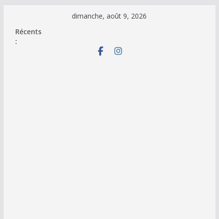
Passer
dimanche, août 9, 2026
au
Récents
contenu
: