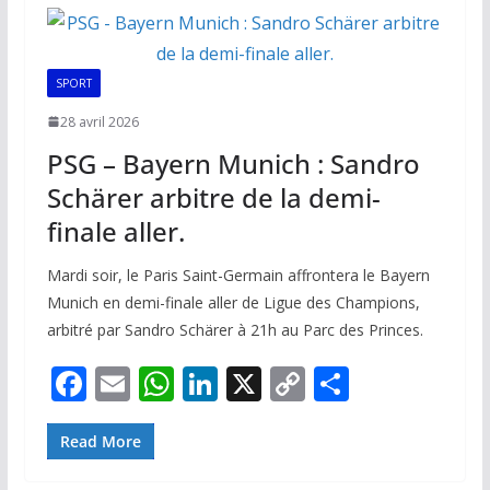
o
A
dI
Li
er
o
p
n
n
k
p
k
SPORT
28 avril 2026
PSG – Bayern Munich : Sandro
Schärer arbitre de la demi-
finale aller.
Mardi soir, le Paris Saint-Germain affrontera le Bayern
Munich en demi-finale aller de Ligue des Champions,
arbitré par Sandro Schärer à 21h au Parc des Princes.
F
E
W
Li
X
C
P
ac
m
h
n
o
ar
e
ai
at
k
p
ta
Read More
b
l
s
e
y
g