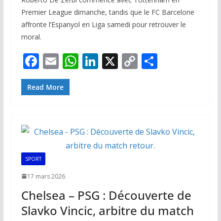
Premier League dimanche, tandis que le FC Barcelone
affronte l’Espanyol en Liga samedi pour retrouver le
moral.
F
E
W
Li
X
C
P
ac
m
h
n
o
ar
e
ai
at
k
p
ta
Read More
b
l
s
e
y
g
o
A
dI
Li
er
o
p
n
n
k
p
k
SPORT
17 mars 2026
Chelsea – PSG : Découverte de
Slavko Vincic, arbitre du match