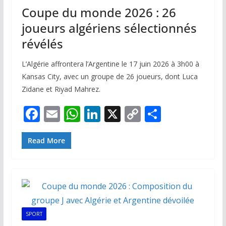
Coupe du monde 2026 : 26
joueurs algériens sélectionnés
révélés
L’Algérie affrontera l’Argentine le 17 juin 2026 à 3h00 à
Kansas City, avec un groupe de 26 joueurs, dont Luca
Zidane et Riyad Mahrez.
F
E
W
Li
X
C
P
ac
m
h
n
o
ar
e
ai
at
k
p
ta
Read More
b
l
s
e
y
g
o
A
dI
Li
er
o
p
n
n
k
p
k
SPORT