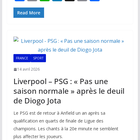
ac
m
h
n
o
ar
e
ai
at
k
p
ta
Read More
b
l
s
e
y
g
o
A
dI
Li
er
o
p
n
n
k
p
k
FRANCE
SPORT
14 avril 2026
Liverpool – PSG : « Pas une
saison normale » après le deuil
de Diogo Jota
Le PSG est de retour à Anfield un an après sa
qualification en quarts de finale de Ligue des
champions. Les chants à la 20e minute ne semblent
plus affecter les joueurs.