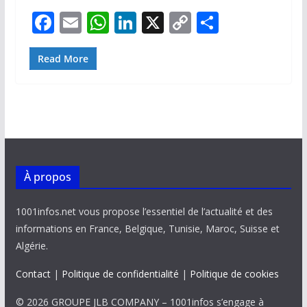
F
E
W
Li
X
C
P
ac
m
h
n
o
ar
e
ai
at
k
p
ta
Read More
b
l
s
e
y
g
o
A
dI
Li
er
o
p
n
n
k
p
k
À propos
1001infos.net vous propose l’essentiel de l’actualité et des
informations en France, Belgique, Tunisie, Maroc, Suisse et
Algérie.
Contact
|
Politique de confidentialité
|
Politique de cookies
© 2026 GROUPE JLB COMPANY – 1001infos s’engage à