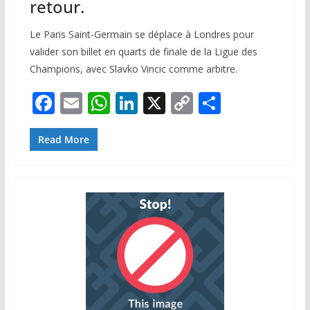
retour.
Le Paris Saint-Germain se déplace à Londres pour
valider son billet en quarts de finale de la Ligue des
Champions, avec Slavko Vincic comme arbitre.
F
E
W
Li
X
C
P
ac
m
h
n
o
ar
e
ai
at
k
p
ta
Read More
b
l
s
e
y
g
o
A
dI
Li
er
o
p
n
n
k
p
k