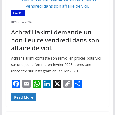
o
p
n
n
k
p
k
FRANCE
22 mai 2026
Achraf Hakimi demande un
non-lieu ce vendredi dans son
affaire de viol.
Achraf Hakimi conteste son renvoi en procès pour viol
sur une jeune femme en février 2023, après une
rencontre sur Instagram en janvier 2023.
F
E
W
Li
X
C
P
ac
m
h
n
o
ar
e
ai
at
k
p
ta
Read More
b
l
s
e
y
g