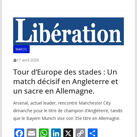
b
l
s
e
y
g
o
A
dI
Li
er
o
p
n
n
k
p
k
MAROC
17 avril 2026
Tour d’Europe des stades : Un
match décisif en Angleterre et
un sacre en Allemagne.
Arsenal, actuel leader, rencontre Manchester City
dimanche pour le titre de champion d’Angleterre, tandis
que le Bayern Munich vise son 35e titre en Allemagne.
F
E
W
Li
X
C
P