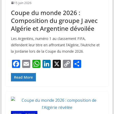
15 juin 2026
Coupe du monde 2026 :
Composition du groupe J avec
Algérie et Argentine dévoilée
Les Argentins, numéro 1 au classement FIFA,
défendent leur titre en affrontant l’Algérie, l’Autriche et
la Jordanie lors de la Coupe du monde 2026.
F
E
W
Li
X
C
P
ac
m
h
n
o
ar
e
ai
at
k
p
ta
Read More
b
l
s
e
y
g
o
A
dI
Li
er
o
p
n
n
k
p
k