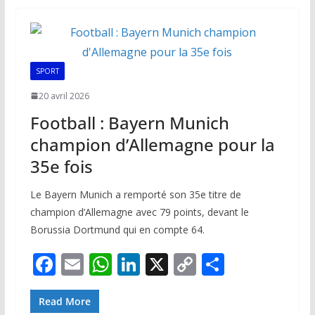
o
A
dI
Li
er
o
p
n
n
k
p
k
SPORT
20 avril 2026
Football : Bayern Munich
champion d’Allemagne pour la
35e fois
Le Bayern Munich a remporté son 35e titre de
champion d’Allemagne avec 79 points, devant le
Borussia Dortmund qui en compte 64.
F
E
W
Li
X
C
P
ac
m
h
n
o
ar
e
ai
at
k
p
ta
Read More