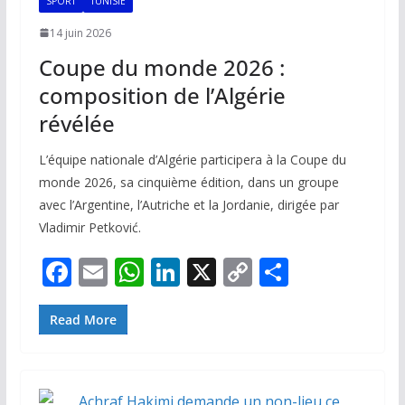
SPORT
TUNISIE
14 juin 2026
Coupe du monde 2026 :
composition de l’Algérie
révélée
L’équipe nationale d’Algérie participera à la Coupe du
monde 2026, sa cinquième édition, dans un groupe
avec l’Argentine, l’Autriche et la Jordanie, dirigée par
Vladimir Petković.
F
E
W
Li
X
C
P
ac
m
h
n
o
ar
e
ai
at
k
p
ta
Read More
b
l
s
e
y
g
o
A
dI
Li
er