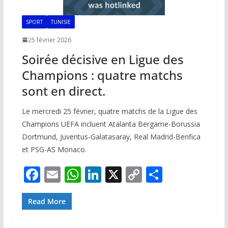
SPORT
TUNISIE
25 février 2026
Soirée décisive en Ligue des
Champions : quatre matchs
sont en direct.
Le mercredi 25 février, quatre matchs de la Ligue des
Champions UEFA incluent Atalanta Bergame-Borussia
Dortmund, Juventus-Galatasaray, Real Madrid-Benfica
et PSG-AS Monaco.
F
E
W
Li
X
C
P
ac
m
h
n
o
ar
e
ai
at
k
p
ta
Read More
b
l
s
e
y
g