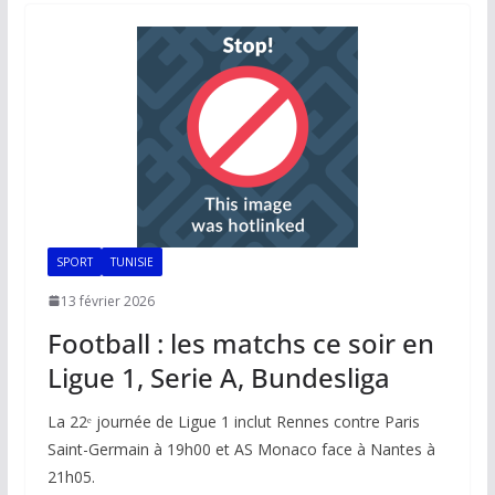
o
A
dI
Li
er
o
p
n
n
k
p
k
SPORT
TUNISIE
13 février 2026
Football : les matchs ce soir en
Ligue 1, Serie A, Bundesliga
La 22ᵉ journée de Ligue 1 inclut Rennes contre Paris
Saint-Germain à 19h00 et AS Monaco face à Nantes à
21h05.