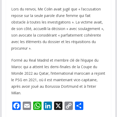
Lors du renvoi, Me Colin avait jugé que « l’accusation
repose sur la seule parole d’une femme qui fait
obstacle à toutes les investigations ». La victime avait,
de son côté, accueilli la décision « avec soulagement »,
son avocate la considérant « parfaitement cohérente
avec les éléments du dossier et les réquisitions du
procureur ».
Formé au Real Madrid et membre clé de l’équipe du
Maroc qui a atteint les demi-finales de la Coupe du
Monde 2022 au Qatar, l’international marocain a rejoint
le PSG en 2021, où il est maintenant vice-capitaine,
après avoir joué au Borussia Dortmund et à l’Inter
Milan.
F
E
W
Li
X
C
P
ac
m
h
n
o
ar