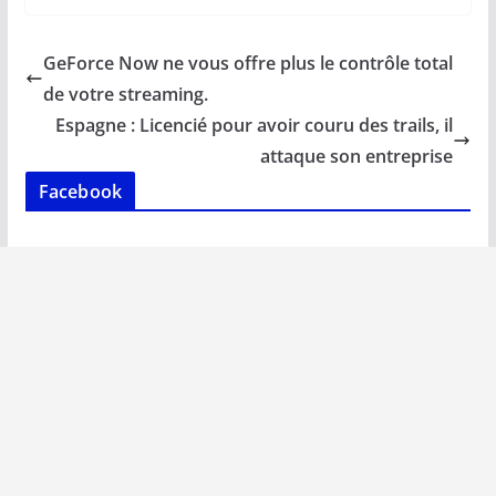
e
ai
at
k
p
ta
b
l
s
e
y
g
GeForce Now ne vous offre plus le contrôle total
o
A
dI
Li
er
de votre streaming.
o
p
n
n
Espagne : Licencié pour avoir couru des trails, il
k
p
k
attaque son entreprise
Facebook