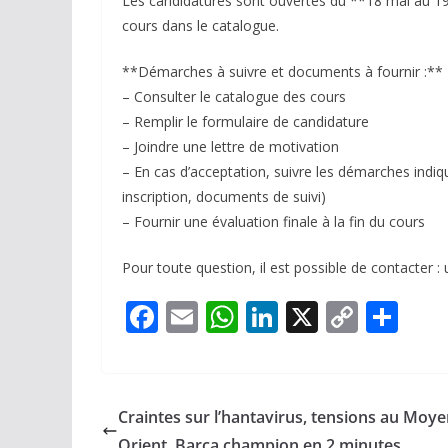
Les candidatures sont ouvertes du **18 mai au 19 
cours dans le catalogue.
**Démarches à suivre et documents à fournir :**
– Consulter le catalogue des cours
– Remplir le formulaire de candidature
– Joindre une lettre de motivation
– En cas d’acceptation, suivre les démarches indiqu
inscription, documents de suivi)
– Fournir une évaluation finale à la fin du cours
Pour toute question, il est possible de contacter : 
F
E
W
Li
X
C
P
ac
m
h
n
o
ar
e
ai
at
k
p
ta
b
l
s
e
y
g
Craintes sur l’hantavirus, tensions au Moye
o
A
dI
Li
er
Orient, Barça champion en 2 minutes.