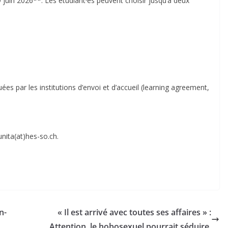
juin 2026**. Les étudiant·es peuvent choisir jusqu’à deux
ées par les institutions d’envoi et d’accueil (learning agreement,
unita(at)hes-so.ch.
n-
« Il est arrivé avec toutes ses affaires » :
Attention, le hobosexuel pourrait séduire.