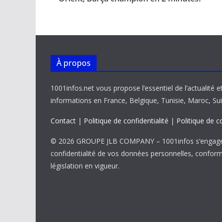
o
p
n
n
k
p
k
À propos
1001infos.net vous propose l’essentiel de l’actualité e
informations en France, Belgique, Tunisie, Maroc, Sui
Contact
|
Politique de confidentialité
|
Politique de c
© 2026 GROUPE JLB COMPANY – 1001infos s’engage 
confidentialité de vos données personnelles, confor
législation en vigueur.