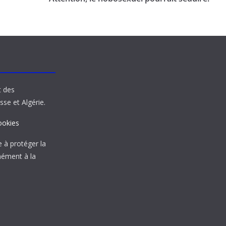
t des
sse et Algérie.
ookies
à protéger la
mément à la