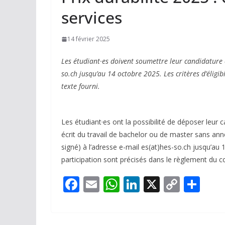
services
14 février 2025
Les étudiant·es doivent soumettre leur candidature 
so.ch jusqu’au 14 octobre 2025. Les critères d’éligib
texte fourni.
Les étudiant·es ont la possibilité de déposer leu
écrit du travail de bachelor ou de master sans an
signé) à l’adresse e-mail es(at)hes-so.ch jusqu’au 14
participation sont précisés dans le règlement du c
F
E
W
Li
X
C
P
ac
m
h
n
o
ar
e
ai
at
k
p
ta