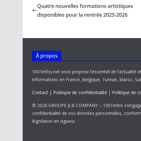
b
l
s
e
y
g
Quatre nouvelles formations artistiques
o
A
dI
Li
er
disponibles pour la rentrée 2025-2026
o
p
n
n
k
p
k
À propos
1001infos.net vous propose l’essentiel de l’actualité e
informations en France, Belgique, Tunisie, Maroc, Sui
Contact
|
Politique de confidentialité
|
Politique de c
© 2026 GROUPE JLB COMPANY – 1001infos s’engage 
confidentialité de vos données personnelles, confor
législation en vigueur.