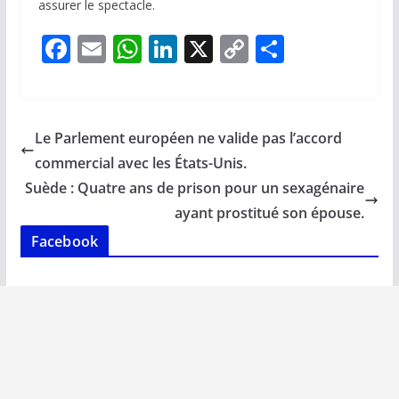
assurer le spectacle.
F
E
W
Li
X
C
P
ac
m
h
n
o
ar
e
ai
at
k
p
ta
b
l
s
e
y
g
Le Parlement européen ne valide pas l’accord
o
A
dI
Li
er
commercial avec les États-Unis.
o
p
n
n
Suède : Quatre ans de prison pour un sexagénaire
k
p
k
ayant prostitué son épouse.
Facebook