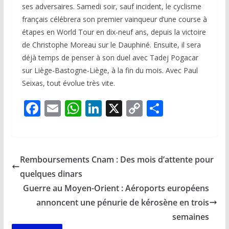
ses adversaires. Samedi soir, sauf incident, le cyclisme
français célébrera son premier vainqueur d’une course à
étapes en World Tour en dix-neuf ans, depuis la victoire
de Christophe Moreau sur le Dauphiné. Ensuite, il sera
déjà temps de penser à son duel avec Tadej Pogacar
sur Liège-Bastogne-Liège, à la fin du mois. Avec Paul
Seixas, tout évolue très vite.
F
E
W
Li
X
C
P
ac
m
h
n
o
ar
e
ai
at
k
p
ta
b
l
s
e
y
g
Remboursements Cnam : Des mois d’attente pour
o
A
dI
Li
er
quelques dinars
o
p
n
n
Guerre au Moyen-Orient : Aéroports européens
k
p
k
annoncent une pénurie de kérosène en trois
semaines