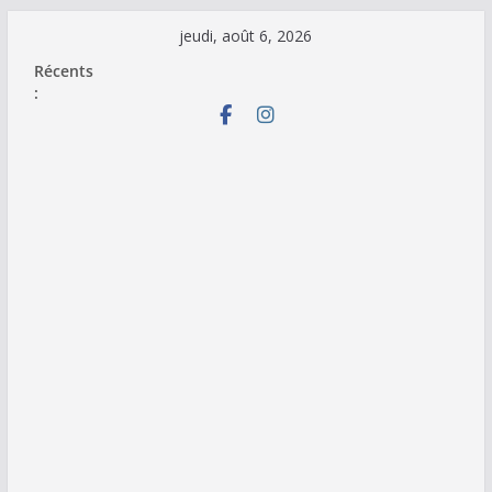
Passer
jeudi, août 6, 2026
au
Récents
contenu
: