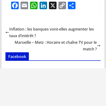
F
E
W
Li
X
C
P
ac
m
h
n
o
ar
e
ai
at
k
p
ta
b
l
s
e
y
g
Inflation : les banques vont-elles augmenter les
o
A
dI
Li
er
taux d’intérêt ?
o
p
n
n
Marseille – Metz : Horaire et chaîne TV pour le
k
p
k
match ?
Facebook